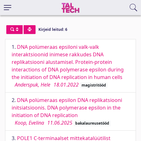
Kirjeid leitud: 6
1.
DNA polümeraas epsiloni valk-valk
interaktsioonid inimese rakkudes DNA
replikatsiooni alustamisel. Protein-protein
interactions of DNA polymerase epsilon during
the initiation of DNA replication in human cells
Anderspuk, Hele
18.01.2022
magistritööd
2.
DNA polümeraas epsilon DNA replikatsiooni
initsiatsioonis. DNA polymerase epsilon in the
initiation of DNA replication
Koop, Evelina
11.06.2025
bakalaureusetööd
3.
POLE1 C-terminaalset mittekatalüütilist