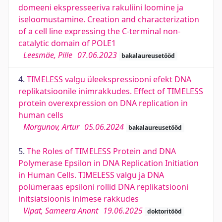
domeeni ekspresseeriva rakuliini loomine ja
iseloomustamine. Creation and characterization
of a cell line expressing the C-terminal non-
catalytic domain of POLE1
Leesmäe, Pille
07.06.2023
bakalaureusetööd
4.
TIMELESS valgu üleekspressiooni efekt DNA
replikatsioonile inimrakkudes. Effect of TIMELESS
protein overexpression on DNA replication in
human cells
Morgunov, Artur
05.06.2024
bakalaureusetööd
5.
The Roles of TIMELESS Protein and DNA
Polymerase Epsilon in DNA Replication Initiation
in Human Cells. TIMELESS valgu ja DNA
polümeraas epsiloni rollid DNA replikatsiooni
initsiatsioonis inimese rakkudes
Vipat, Sameera Anant
19.06.2025
doktoritööd