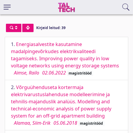
Kirjeid leitud: 39
1.
Energiasalvestite kasutamine
madalpingevõrkudes elektrikvaliteedi
tagamiseks. Improving power quality in low
voltage networks using energy storage systems
Aimse, Railo
02.06.2022
magistritööd
2.
Võrguühenduseta kortermaja
elektrivarustuslahenduse modelleerimine ja
tehnilis-majanduslik analüüs. Modelling and
technical-economic analysis of power supply
system for an off-grid apartment building
Alamaa, Siim-Erik
05.06.2018
magistritööd