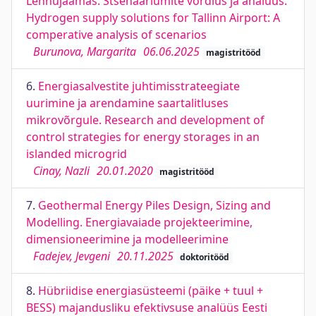
Lennujaamas: Stsenaariumite võrdlus ja analüüs.
Hydrogen supply solutions for Tallinn Airport: A
comperative analysis of scenarios
Burunova, Margarita
06.06.2025
magistritööd
6.
Energiasalvestite juhtimisstrateegiate
uurimine ja arendamine saartalitluses
mikrovõrgule. Research and development of
control strategies for energy storages in an
islanded microgrid
Cinay, Nazli
20.01.2020
magistritööd
7.
Geothermal Energy Piles Design, Sizing and
Modelling. Energiavaiade projekteerimine,
dimensioneerimine ja modelleerimine
Fadejev, Jevgeni
20.11.2025
doktoritööd
8.
Hübriidise energiasüsteemi (päike + tuul +
BESS) majandusliku efektivsuse analüüs Eesti