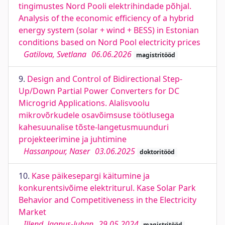
tingimustes Nord Pooli elektrihindade põhjal.
Analysis of the economic efficiency of a hybrid
energy system (solar + wind + BESS) in Estonian
conditions based on Nord Pool electricity prices
Gatilova, Svetlana
06.06.2026
magistritööd
9.
Design and Control of Bidirectional Step-
Up/Down Partial Power Converters for DC
Microgrid Applications. Alalisvoolu
mikrovõrkudele osavõimsuse töötlusega
kahesuunalise tõste-langetusmuunduri
projekteerimine ja juhtimine
Hassanpour, Naser
03.06.2025
doktoritööd
10.
Kase päikesepargi käitumine ja
konkurentsivõime elektriturul. Kase Solar Park
Behavior and Competitiveness in the Electricity
Market
Illend, Jaanus-Juhan
29.05.2024
magistritööd