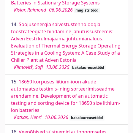
Batteries in Stationary Storage Systems
Kislar, Raimond
06.06.2026
magistritööd
14.
Soojusenergia salvestustehnoloogia
tööstrateegiate hindamine jahutussüsteemis:
Adven Eesti külmajaama juhtumianalüüs.
Evaluation of Thermal Energy Storage Operating
Strategies in a Cooling System: A Case Study of a
Chiller Plant at Adven Estonia
Klimovitš, Sofi
13.06.2025
bakalaureusetööd
15.
18650 korpuses liitium-ioon akude
automaatse testimis- ning sorteerimisseadme
arendamine. Development of an automatic
testing and sorting device for 18650 size lithium-
ion batteries
Kotkas, Henri
10.06.2026
bakalaureusetööd
16.
Veepõhised süsteemid autonoomsetes