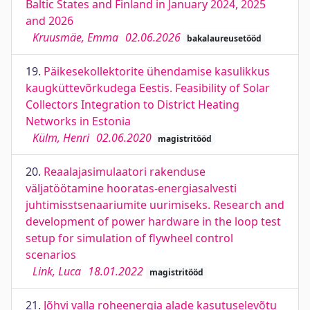
Baltic States and Finland in January 2024, 2025
and 2026
Kruusmäe, Emma
02.06.2026
bakalaureusetööd
19.
Päikesekollektorite ühendamise kasulikkus
kaugküttevõrkudega Eestis. Feasibility of Solar
Collectors Integration to District Heating
Networks in Estonia
Külm, Henri
02.06.2020
magistritööd
20.
Reaalajasimulaatori rakenduse
väljatöötamine hooratas-energiasalvesti
juhtimisstsenaariumite uurimiseks. Research and
development of power hardware in the loop test
setup for simulation of flywheel control
scenarios
Link, Luca
18.01.2022
magistritööd
21.
Jõhvi valla roheenergia alade kasutuselevõtu