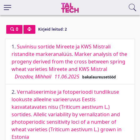
Kirjeid leitud: 2
1.
Suvinisu sortide Mireete ja KWS Mistrali
ristandite markeranalüüs. Marker analysis of the
progeny derived from the cross between spring
wheat varieties Mireete and KWS Mistral
Drozdov, Mihhail
11.06.2025
bakalaureusetööd
2.
Vernaliseerimise ja fotoperioodi tundlikuse
lookuste alleelne varieeruvus Eestis
kasvatatavates nisu (Triticum aestivum L.)
sortides. Allelic variability by vernalization and
photoperiodic sensitivity loci of a number of
wheat varieties (Triticum aestivum L.) grown in
Estonia