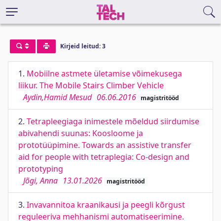
Kirjeid leitud: 3
1.
Mobiilne astmete ületamise võimekusega
liikur. The Mobile Stairs Climber Vehicle
Aydin,Hamid Mesud
06.06.2016
magistritööd
2.
Tetrapleegiaga inimestele mõeldud siirdumise
abivahendi suunas: Koosloome ja
prototüüpimine. Towards an assistive transfer
aid for people with tetraplegia: Co-design and
prototyping
Jõgi, Anna
13.01.2026
magistritööd
3.
Invavannitoa kraanikausi ja peegli kõrgust
reguleeriva mehhanismi automatiseerimine.