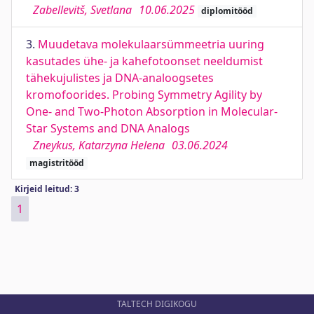
Zabellevitš, Svetlana
10.06.2025
diplomitööd
3.
Muudetava molekulaarsümmeetria uuring
kasutades ühe- ja kahefotoonset neeldumist
tähekujulistes ja DNA-analoogsetes
kromofoorides. Probing Symmetry Agility by
One- and Two-Photon Absorption in Molecular-
Star Systems and DNA Analogs
Zneykus, Katarzyna Helena
03.06.2024
magistritööd
Kirjeid leitud: 3
1
TALTECH DIGIKOGU