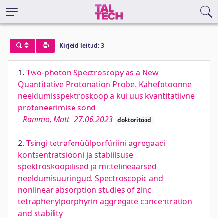
Kirjeid leitud: 3
1.
Two-photon Spectroscopy as a New
Quantitative Protonation Probe. Kahefotoonne
neeldumisspektroskoopia kui uus kvantitatiivne
protoneerimise sond
Rammo, Matt
27.06.2023
doktoritööd
2.
Tsingi tetrafenüülporfüriini agregaadi
kontsentratsiooni ja stabiilsuse
spektroskoopilised ja mittelineaarsed
neeldumisuuringud. Spectroscopic and
nonlinear absorption studies of zinc
tetraphenylporphyrin aggregate concentration
and stability