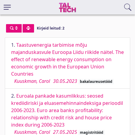
Kirjeid leitud: 2
1.
Taastuvenergia tarbimise mõju
majanduskasvule Euroopa Liidu riikide näitel. The
effect of renewable energy consumption on
economic growth in the European Union
Countries
Kuuskman, Carol
30.05.2023
bakalaureusetööd
2.
Euroala pankade kasumlikkus: seosed
krediidiriski ja eluasemehinnaindeksiga perioodil
2006-2023. Euro area banks profitability:
relationship with credit risk and house price
index during 2006-2023
Kuuskman, Carol
27.05.2025
magistritööd