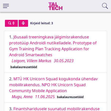
Kirjeid leitud: 3
1.
Jõusaali treeningkava jälgimisrakenduse
prototüüp Androidi nutikelladele. Prototype of
Gym Training Plan Tracking Application for
Android Smartwatches
Loigom, Villem Markus
30.05.2023
bakalaureusetööd
2.
MTÜ HK Unicorn Squad kogukonda ühendav
mobiilirakendus. NPO HK Unicorn Squad
Community Mobile Application
Mugu, Anna
11.06.2025
bakalaureusetööd
3.
Finantsharidusele suunatud mobiilirakenduse