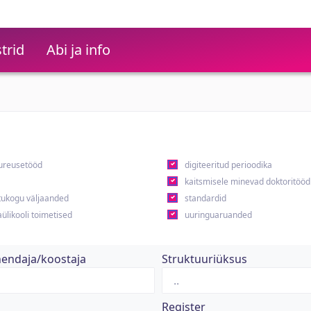
trid
Abi ja info
ureusetööd
digiteeritud perioodika
kaitsmisele minevad doktoritööd
ukogu väljaanded
standardid
ülikooli toimetised
uuringuaruanded
hendaja/koostaja
Struktuuriüksus
Register