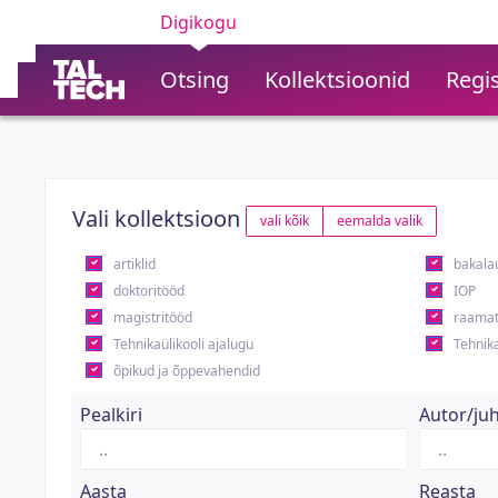
Digikogu
Otsing
Kollektsioonid
Regis
Vali kollektsioon
vali kõik
eemalda valik
artiklid
bakala
doktoritööd
IOP
magistritööd
raamat
Tehnikaülikooli ajalugu
Tehnika
õpikud ja õppevahendid
Pealkiri
Autor/ju
Aasta
Reasta