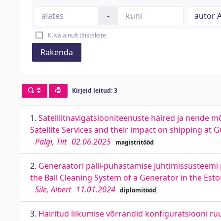
-
Kuva ainult täistekste
Rakenda
Kirjeid leitud: 3
1.
Satelliitnavigatsiooniteenuste häired ja nende mõ
Satellite Services and their impact on shipping at G
Palgi, Tiit
02.06.2025
magistritööd
2.
Generaatori palli-puhastamise juhtimissüsteemi 
the Ball Cleaning System of a Generator in the Est
Sile, Albert
11.01.2024
diplomitööd
3.
Häiritud liikumise võrrandid konfiguratsiooni r