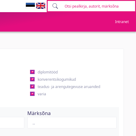
Intranet
diplomitööd
konverentsikogumikud
teadus- ja arengutegevuse aruanded
varia
Märksõna