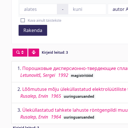
-
Kuva ainult täistekste
Rakenda
Kirjeid leitud: 3
1.
Порошковые дисперсионно-твердеющие сплав
Letunovitš, Sergei
1992
magistritööd
2.
Lõõmutuse mõju üleküllastatud elektrolüütiliste
Rusalep, Ervin
1965
uuringuaruanded
3.
Üleküllastatud tahkete lahuste röntgenpildi mu
Rusalep, Ervin
1964
uuringuaruanded
Kirjeid leitud: 3