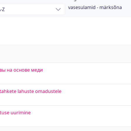
vasesulamid - märksõna
ы на основе меди
 tahkete lahuste omadustele
utuse uurimine