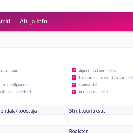
trid
Abi ja info
ureusetööd
digiteeritud perioodika
kaitsmisele minevad doktoritööd
ukogu väljaanded
standardid
ülikooli toimetised
uuringuaruanded
hendaja/koostaja
Struktuuriüksus
Register