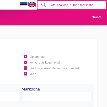
Intranet
diplomitööd
konverentsikogumikud
teadus- ja arengutegevuse aruanded
varia
Märksõna