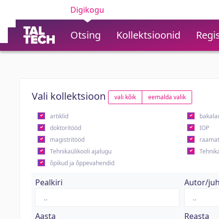
Digikogu
Otsing
Kollektsioonid
Regis
Vali kollektsioon
vali kõik
eemalda valik
artiklid
bakala
doktoritööd
IOP
magistritööd
raamat
Tehnikaülikooli ajalugu
Tehnika
õpikud ja õppevahendid
Pealkiri
Autor/ju
Aasta
Reasta