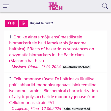
Kirjeid leitud: 2
1.
Ohtlike ainete mõju ensümaatilistele
biomarkeritele balti lamekarbis (Macoma
balthica). Effects of hazardous substances on
enzymatic biomarkers in the Baltic clam
(Macoma balthica)
Maslova, Diana
17.01.2024
bakalaureusetööd
2.
Cellulomonase tüvest FA1 pärineva lüütilise
polüsahhariid-monooksügenaasi biokeemiline
iseloomustamine. Biochemical characterization
of a lytic polysaccharide monooxygenase from
Cellulomonas strain FA1
Ovsijenko, Elina
12.06.2025
bakalaureusetööd