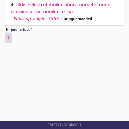
4.
Üldise elektrotehnika laboratoorsete tööde
läbiviimise metoodika ja sisu
Puusepp, Eugen
1959
uuringuaruanded
Kirjeid leitud: 4
1
TALTECH DIGIKOGU