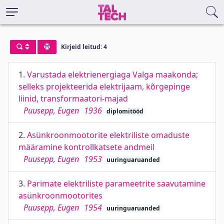
Kirjeid leitud: 4
1.
Varustada elektrienergiaga Valga maakonda;
selleks projekteerida elektrijaam, kõrgepinge
liinid, transformaatori-majad
Puusepp, Eugen
1936
diplomitööd
2.
Asünkroonmootorite elektriliste omaduste
määramine kontrollkatsete andmeil
Puusepp, Eugen
1953
uuringuaruanded
3.
Parimate elektriliste parameetrite saavutamine
asünkroonmootorites
Puusepp, Eugen
1954
uuringuaruanded