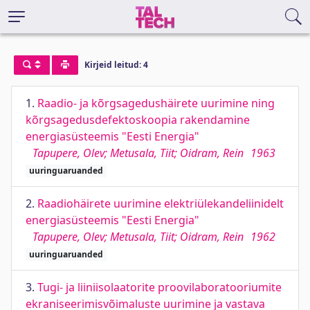
Kirjeid leitud: 4
1.
Raadio- ja kõrgsagedushäirete uurimine ning
kõrgsagedusdefektoskoopia rakendamine
energiasüsteemis "Eesti Energia"
Tapupere, Olev; Metusala, Tiit; Oidram, Rein
1963
uuringuaruanded
2.
Raadiohäirete uurimine elektriülekandeliinidelt
energiasüsteemis "Eesti Energia"
Tapupere, Olev; Metusala, Tiit; Oidram, Rein
1962
uuringuaruanded
3.
Tugi- ja liiniisolaatorite proovilaboratooriumite
ekraniseerimisvõimaluste uurimine ja vastava