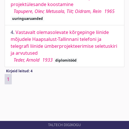
projektülesande koostamine
Tapupere, Olev; Metusala, Tiit; Oidram, Rein
1965
uuringuaruanded
4.
Vastavalt olemasolevate kõrgepinge liinide
mõjudele Haapsalust-Tallinnani telefoni ja
telegrafi liinide ümberprojekteerimise seletuskiri
ja arvutused
Teder, Arnold
1933
diplomitööd
Kirjeid leitud: 4
1
TALTECH DIGIKOGU