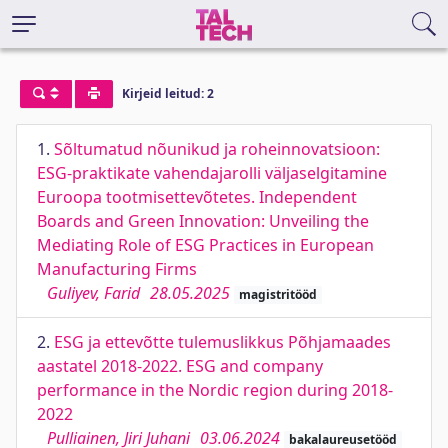
Kirjeid leitud: 2
1.
Sõltumatud nõunikud ja roheinnovatsioon:
ESG-praktikate vahendajarolli väljaselgitamine
Euroopa tootmisettevõtetes. Independent
Boards and Green Innovation: Unveiling the
Mediating Role of ESG Practices in European
Manufacturing Firms
Guliyev, Farid
28.05.2025
magistritööd
2.
ESG ja ettevõtte tulemuslikkus Põhjamaades
aastatel 2018-2022. ESG and company
performance in the Nordic region during 2018-
2022
Pulliainen, Jiri Juhani
03.06.2024
bakalaureusetööd