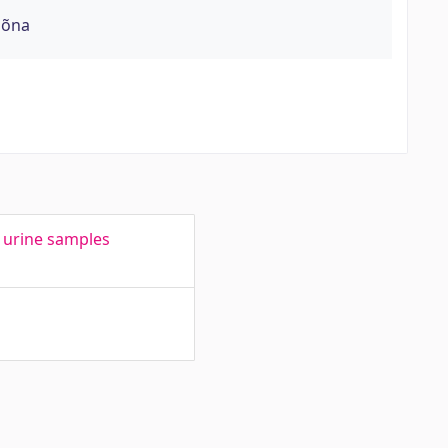
sõna
e urine samples