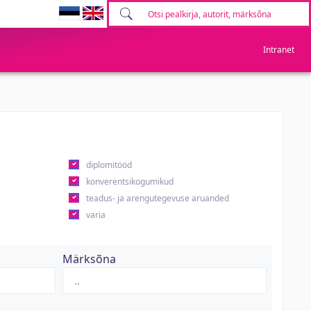
Intranet
diplomitööd
konverentsikogumikud
teadus- ja arengutegevuse aruanded
varia
Märksõna