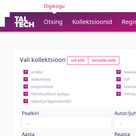
Digikogu
Otsing
Kollektsioonid
Regis
Vali kollektsioon
vali kõik
eemalda valik
artiklid
bakala
doktoritööd
IOP
magistritööd
raamat
Tehnikaülikooli ajalugu
Tehnika
õpikud ja õppevahendid
Pealkiri
Autor/ju
Aasta
Reasta