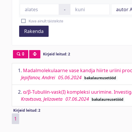
-
Kuva ainult täistekste
Rakenda
Kirjeid leitud: 2
1.
Madalmolekulaarne vase kandja hiirte uriini pro
Jepifanov, Andrei
05.06.2024
bakalaureusetööd
2.
α/β-Tubuliin-vask(I) kompleksi uurimine. Investi
Kravtsova, Jelizaveta
07.06.2024
bakalaureusetööd
Kirjeid leitud: 2
1