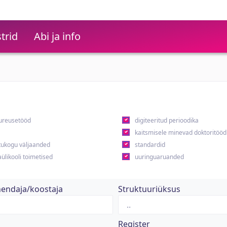
trid
Abi ja info
ureusetööd
digiteeritud perioodika
kaitsmisele minevad doktoritööd
ukogu väljaanded
standardid
ülikooli toimetised
uuringuaruanded
hendaja/koostaja
Struktuuriüksus
Register