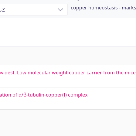
copper homeostasis - märk
ovidest. Low molecular weight copper carrier from the mic
gation of α/β-tubulin-copper(I) complex