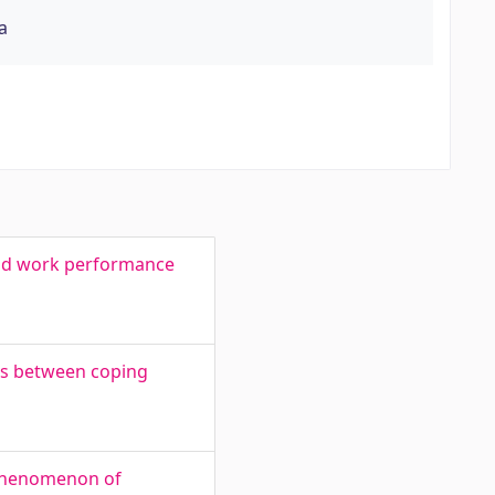
a
 and work performance
ips between coping
 phenomenon of