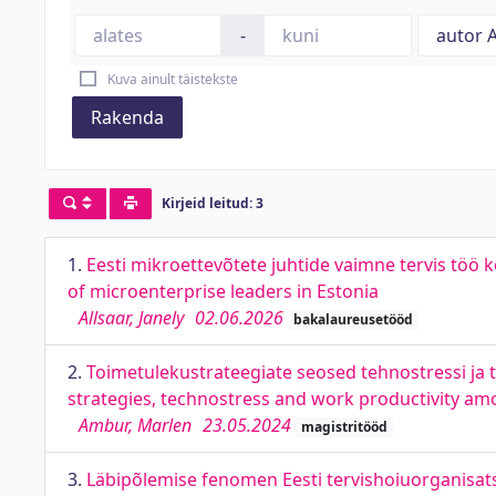
-
Kuva ainult täistekste
Rakenda
Kirjeid leitud: 3
1.
Eesti mikroettevõtete juhtide vaimne tervis töö 
of microenterprise leaders in Estonia
Allsaar, Janely
02.06.2026
bakalaureusetööd
2.
Toimetulekustrateegiate seosed tehnostressi ja 
strategies, technostress and work productivity a
Ambur, Marlen
23.05.2024
magistritööd
3.
Läbipõlemise fenomen Eesti tervishoiuorganisats