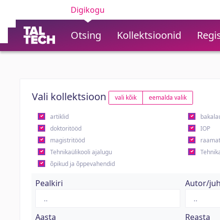
Digikogu
Otsing
Kollektsioonid
Regis
Vali kollektsioon
vali kõik
eemalda valik
artiklid
bakala
doktoritööd
IOP
magistritööd
raamat
Tehnikaülikooli ajalugu
Tehnika
õpikud ja õppevahendid
Pealkiri
Autor/ju
Aasta
Reasta