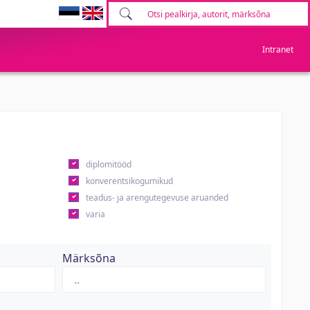
Intranet
diplomitööd
konverentsikogumikud
teadus- ja arengutegevuse aruanded
varia
Märksõna