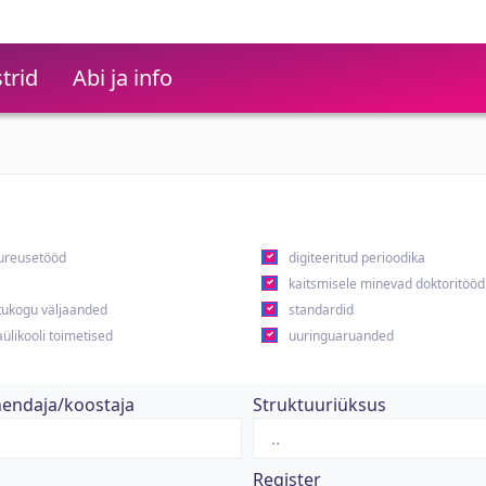
trid
Abi ja info
ureusetööd
digiteeritud perioodika
kaitsmisele minevad doktoritööd
ukogu väljaanded
standardid
ülikooli toimetised
uuringuaruanded
hendaja/koostaja
Struktuuriüksus
Register