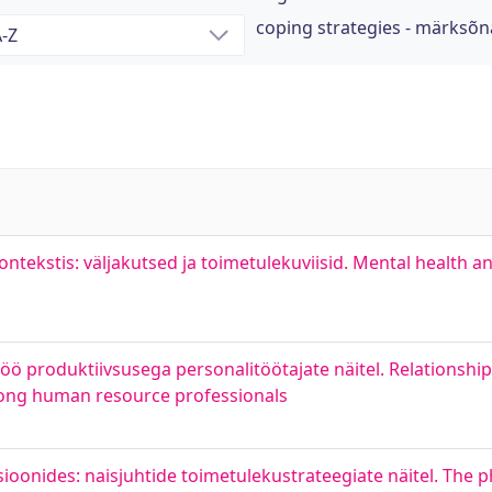
coping strategies - märksõn
kontekstis: väljakutsed ja toimetulekuviisid. Mental health
töö produktiivsusega personalitöötajate näitel. Relationsh
mong human resource professionals
ioonides: naisjuhtide toimetulekustrateegiate näitel. The