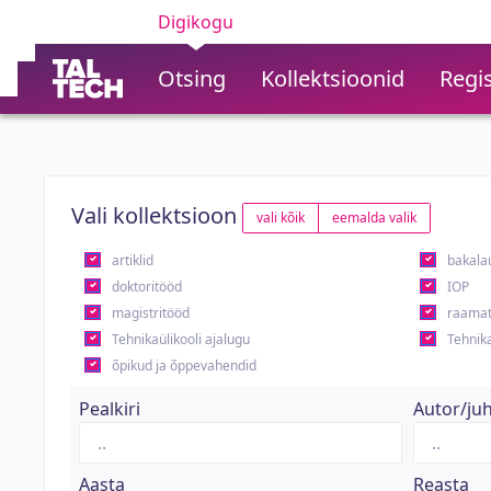
Digikogu
Otsing
Kollektsioonid
Regis
Vali kollektsioon
vali kõik
eemalda valik
artiklid
bakala
doktoritööd
IOP
magistritööd
raamat
Tehnikaülikooli ajalugu
Tehnika
õpikud ja õppevahendid
Pealkiri
Autor/ju
Aasta
Reasta