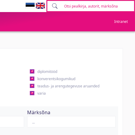
Intranet
diplomitööd
konverentsikogumikud
teadus- ja arengutegevuse aruanded
varia
Märksõna