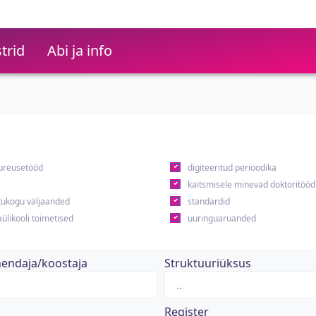
trid
Abi ja info
ureusetööd
digiteeritud perioodika
kaitsmisele minevad doktoritööd
ukogu väljaanded
standardid
ülikooli toimetised
uuringuaruanded
hendaja/koostaja
Struktuuriüksus
Register