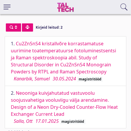
Kirjeid leitud: 2
1.
Cu2ZnSnS4 kristallvõre korrastamatuse
uurimine toatemperatuurse fotoluminestsentsi
ja Raman spektroskoopia abil. Study of
Structural Disorder in Cu2ZnSnS4 Monograin
Powders by RTPL and Raman Spectroscopy
Kanarbik, Samuel
30.05.2024
magistritööd
2.
Neooniga kuivjahutatud vastuvoolu
soojusvahetiga vooluviigu välja arendamine.
Design of a Neon Dry-Cooled Counter-Flow Heat
Exchanger Current Lead
Salla, Ott
17.01.2025
magistritööd