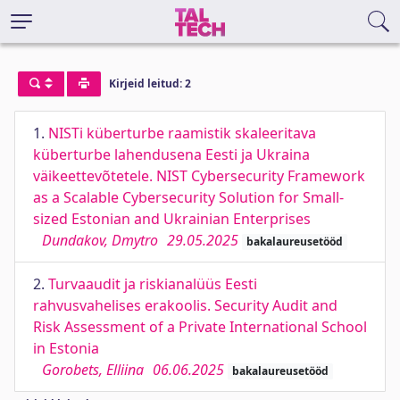
Kirjeid leitud: 2
1.
NISTi küberturbe raamistik skaleeritava
küberturbe lahendusena Eesti ja Ukraina
väikeettevõtetele. NIST Cybersecurity Framework
as a Scalable Cybersecurity Solution for Small-
sized Estonian and Ukrainian Enterprises
Dundakov, Dmytro
29.05.2025
bakalaureusetööd
2.
Turvaaudit ja riskianalüüs Eesti
rahvusvahelises erakoolis. Security Audit and
Risk Assessment of a Private International School
in Estonia
Gorobets, Elliina
06.06.2025
bakalaureusetööd