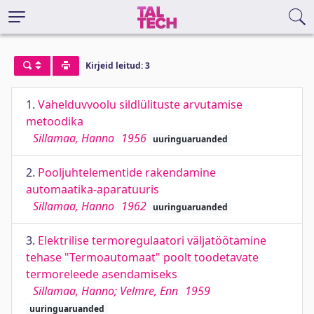
Kirjeid leitud: 3
1.
Vahelduvvoolu sildlülituste arvutamise
metoodika
Sillamaa, Hanno
1956
uuringuaruanded
2.
Pooljuhtelementide rakendamine
automaatika-aparatuuris
Sillamaa, Hanno
1962
uuringuaruanded
3.
Elektrilise termoregulaatori väljatöötamine
tehase "Termoautomaat" poolt toodetavate
termoreleede asendamiseks
Sillamaa, Hanno; Velmre, Enn
1959
uuringuaruanded