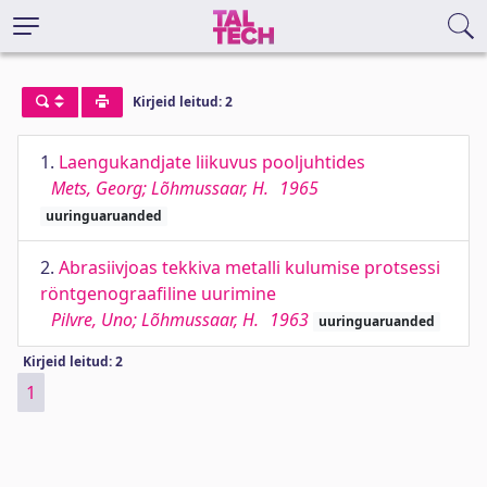
Kirjeid leitud: 2
1.
Laengukandjate liikuvus pooljuhtides
Mets, Georg; Lõhmussaar, H.
1965
uuringuaruanded
2.
Abrasiivjoas tekkiva metalli kulumise protsessi
röntgenograafiline uurimine
Pilvre, Uno; Lõhmussaar, H.
1963
uuringuaruanded
Kirjeid leitud: 2
1