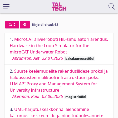
Kirjeid leitud: 62
1.
MicroCAT allveeroboti HiL-simulaatori arendus.
Hardware-in-the-Loop Simulator for the
microCAT Underwater Robot
Abramson, Aet
22.01.2026
bakalaureusetööd
2.
Suurte keelemudelite rakendusliidese proksi ja
haldussüsteem ülikooli infrastruktuuri jaoks.
LLM API Proxy and Management System for
University Infrastructure
Akerman, Raul
03.06.2026
magistritööd
3.
UML-harjutuskeskkonna laiendamine
käitumuslike skeemidega ning tüüpülesannete