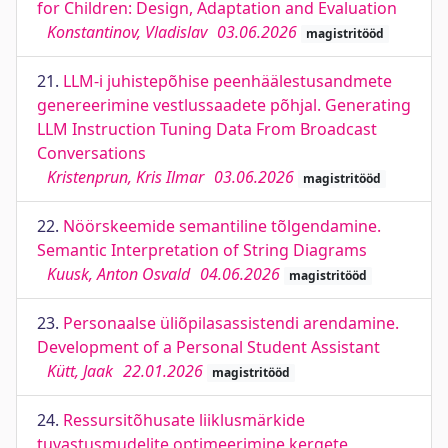
for Children: Design, Adaptation and Evaluation
Konstantinov, Vladislav
03.06.2026
magistritööd
21.
LLM-i juhistepõhise peenhäälestusandmete
genereerimine vestlussaadete põhjal. Generating
LLM Instruction Tuning Data From Broadcast
Conversations
Kristenprun, Kris Ilmar
03.06.2026
magistritööd
22.
Nöörskeemide semantiline tõlgendamine.
Semantic Interpretation of String Diagrams
Kuusk, Anton Osvald
04.06.2026
magistritööd
23.
Personaalse üliõpilasassistendi arendamine.
Development of a Personal Student Assistant
Kütt, Jaak
22.01.2026
magistritööd
24.
Ressursitõhusate liiklusmärkide
tuvastusmudelite optimeerimine kergete