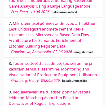
suure keelemudeli abil. Automating Basketball
Game Analysis Using a Large Language Model
Erm, Egert
10.06.2026
bakalaureusetööd
7.
Mikroteenusel põhinev andmevoo arhitektuur
Eesti Ehitisregistri andmete semantiliseks
rikastamiseks. Microservice-Based Data Flow
Architecture for Semantic Enrichment of
Estonian Building Register Data
Gontšarova, Anastassija
05.06.2026
magistritööd
8.
Tootmisettevõtte seadmete töö seiramine ja
kasutamise visualiseerimine. Monitoring and
Visualisation of Production Equipment Utilisation
Grünberg, Henry
09.06.2026
bakalaureusetööd
9.
Regulaaravaldiste tuletistel põhinev vastete
leidmine. Matching Algorithm Based on
Derivatives of Regular Expressions