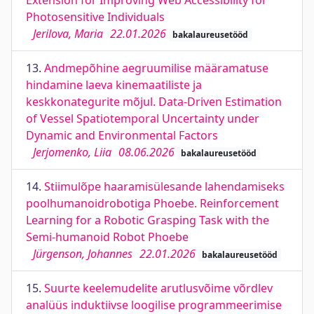
Extension for Improving Web Accessibility for
Photosensitive Individuals
Jerilova, Maria
22.01.2026
bakalaureusetööd
13.
Andmepõhine aegruumilise määramatuse
hindamine laeva kinemaatiliste ja
keskkonategurite mõjul. Data-Driven Estimation
of Vessel Spatiotemporal Uncertainty under
Dynamic and Environmental Factors
Jerjomenko, Liia
08.06.2026
bakalaureusetööd
14.
Stiimulõpe haaramisülesande lahendamiseks
poolhumanoidrobotiga Phoebe. Reinforcement
Learning for a Robotic Grasping Task with the
Semi-humanoid Robot Phoebe
Jürgenson, Johannes
22.01.2026
bakalaureusetööd
15.
Suurte keelemudelite arutlusvõime võrdlev
analüüs induktiivse loogilise programmeerimise