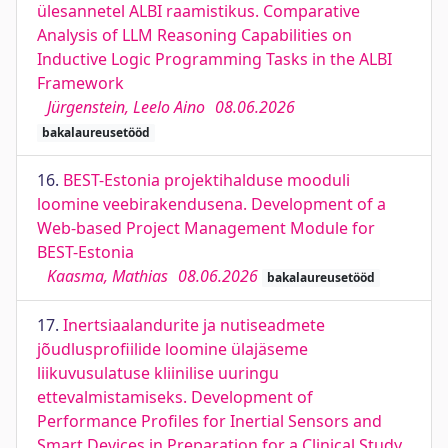
ülesannetel ALBI raamistikus. Comparative
Analysis of LLM Reasoning Capabilities on
Inductive Logic Programming Tasks in the ALBI
Framework
Jürgenstein, Leelo Aino
08.06.2026
bakalaureusetööd
16.
BEST-Estonia projektihalduse mooduli
loomine veebirakendusena. Development of a
Web-based Project Management Module for
BEST-Estonia
Kaasma, Mathias
08.06.2026
bakalaureusetööd
17.
Inertsiaalandurite ja nutiseadmete
jõudlusprofiilide loomine ülajäseme
liikuvusulatuse kliinilise uuringu
ettevalmistamiseks. Development of
Performance Profiles for Inertial Sensors and
Smart Devices in Preparation for a Clinical Study