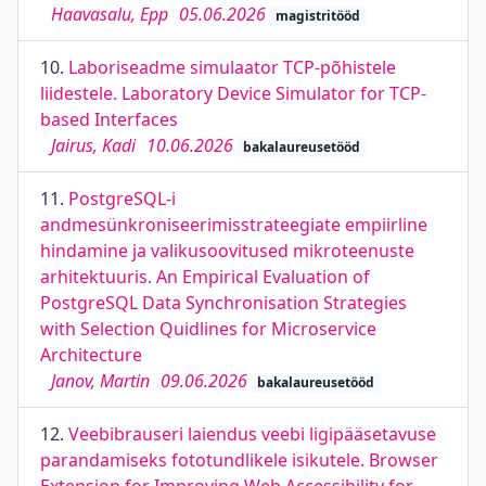
Haavasalu, Epp
05.06.2026
magistritööd
10.
Laboriseadme simulaator TCP-põhistele
liidestele. Laboratory Device Simulator for TCP-
based Interfaces
Jairus, Kadi
10.06.2026
bakalaureusetööd
11.
PostgreSQL-i
andmesünkroniseerimisstrateegiate empiirline
hindamine ja valikusoovitused mikroteenuste
arhitektuuris. An Empirical Evaluation of
PostgreSQL Data Synchronisation Strategies
with Selection Quidlines for Microservice
Architecture
Janov, Martin
09.06.2026
bakalaureusetööd
12.
Veebibrauseri laiendus veebi ligipääsetavuse
parandamiseks fototundlikele isikutele. Browser