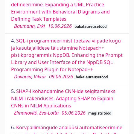
defineerimine. Expanding a UML Practice
Environment with Behavioral Diagrams and
Defining Task Templates
Baumann, Erki
10.06.2026
bakalaureusetööd
4.
SQL-i programmeerimist toetava viipade kogu
ja kasutajaliidese täiustamine Notepad++
pistikprogrammis NppDB. Enhancing the Prompt
Library and User Interface of the NppDB SQL
Programming Plugin for Notepad++
Dovbnia, Viktor
09.06.2026
bakalaureusetööd
5.
SHAP-i kohandamine CNN-ide selgitamiseks
NILM-i rakenduses. Adapting SHAP to Explain
CNNs in NILM Applications
Elmanovitš, Eva-Lotta
05.06.2026
magistritööd
6.
Korvpallimängude analüüsi automatiseerimine