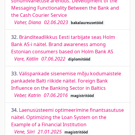
sõnumivahetuse arendus. Development of the
Messaging Functionality Between the Bank and
the Cash Courier Service
Vaher, Diana
02.06.2023
bakalaureusetööd
32.
Bränditeadlikkus Eesti tarbijate seas Holm
Bank AS-i näitel. Brand awareness among
Estonian consumers based on Holm Bank AS
Vare, Kätlin
07.06.2022
diplomitööd
33.
Välispankade sisenemise mõju kodumaistele
pankadele Balti riikide näitel. Foreign Bank
Influence on the Banking Sector in Baltics
Veber, Katrin
07.06.2016
magistritööd
34.
Laenusüsteemi optimeerimine finantsasutuse
näitel. Optimizing the Loan System on the
Example of a Financial Institution
Vene, Siiri
21.01.2025
magistritööd