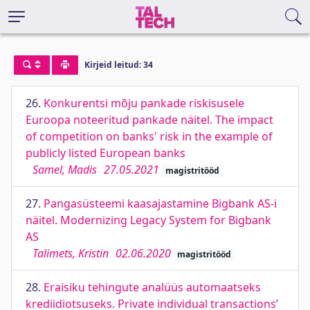
Kirjeid leitud: 34
26.
Konkurentsi mõju pankade riskisusele
Euroopa noteeritud pankade näitel. The impact
of competition on banks' risk in the example of
publicly listed European banks
Samel, Madis
27.05.2021
magistritööd
27.
Pangasüsteemi kaasajastamine Bigbank AS-i
näitel. Modernizing Legacy System for Bigbank
AS
Talimets, Kristin
02.06.2020
magistritööd
28.
Eraisiku tehingute analüüs automaatseks
krediidiotsuseks. Private individual transactions’