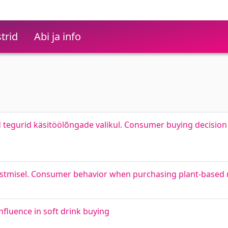
trid
Abi ja info
 tegurid käsitöölõngade valikul. Consumer buying decision
 ostmisel. Consumer behavior when purchasing plant-based m
fluence in soft drink buying