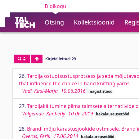
Digikogu
Otsing
Kollektsioonid
Regis
Kirjeid leitud: 29
26.
Tarbija ostuotsustusprotsess ja seda mõjutavad
that influence the choice in hand knitting yarns
Vadi, Kirsi-Marja
10.06.2016
magistritööd
27.
Tarbijakäitumine piima taimsete alternatiivide
Valgemäe, Kimberly
10.06.2019
bakalaureusetööd
28.
Brändi mõju karastusjookide ostmisele. Brand in
Överus, Eerik
17.06.2014
bakalaureusetööd