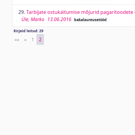
29.
Tarbijate ostukäitumise mõjurid pagaritoodete
Üle, Marko
13.06.2016
bakalaureusetööd
Kirjeid leitud: 29
««
First
«
Previous
1
2