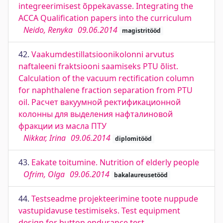
integreerimisest õppekavasse. Integrating the
ACCA Qualification papers into the curriculum
Neido, Renyka
09.06.2014
magistritööd
42.
Vaakumdestillatsioonikolonni arvutus
naftaleeni fraktsiooni saamiseks PTU õlist.
Calculation of the vacuum rectification column
for naphthalene fraction separation from PTU
oil. Расчет вакуумной ректификационной
колонны для выделения нафталиновой
фракции из масла ПТУ
Nikkar, Irina
09.06.2014
diplomitööd
43.
Eakate toitumine. Nutrition of elderly people
Ofrim, Olga
09.06.2014
bakalaureusetööd
44.
Testseadme projekteerimine toote nuppude
vastupidavuse testimiseks. Test equipment
design for button endurance test