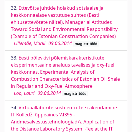
32.
Ettevõtte juhtide hoiakud sotsiaalse ja
keskkonnaalase vastutuse suhtes (Eesti
ehitusettevõtete näitel). Managerial Attitudes
Toward Social and Environmental Responsibility
(Example of Estonian Construction Companies)
Lillemäe, Marili
09.06.2014
magistritööd
33.
Eesti põlevkivi põlemiskarakteristikute
eksperimentaalne analüüs tavalises ja oxy-fuel
keskkonnas. Experimental Analysis of
Combustion Characteristics of Estonian Oil Shale
in Regular and Oxy-Fuel Atmosphere
Loo, Lauri
09.06.2014
magistritööd
34.
Virtuaallaborite süsteemi i-Tee rakendamine
IT Kolledži õppeaines \\I395 -
Andmesalvestustehnoloogiad\\. Application of
the Distance Laboratory System i-Tee at the IT