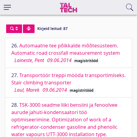
Kirjeid leitud: 87
26.
Automaatne tee põikkalde mõõtesüsteem.
Automatic road crossfall measurement system
Laineste, Pent
09.06.2014
magistritööd
27.
Transportöör treppi mööda transportimiseks.
Stair climbing transporter
Laul, Marek
09.06.2014
magistritööd
28.
TSK-3000 seadme liiki bensiini ja fenoolvee
aurude jahuti-kondensaatori töö
optimiseerimine. Optimization of work of a
refrigerator-condenser gasoline and phenolic
water vapours UTT-3000 installation type.