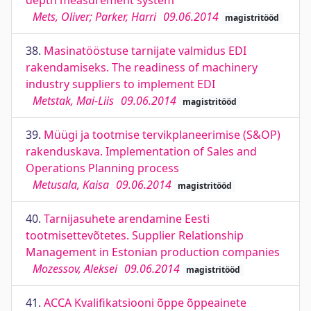
depth measurement system
Mets, Oliver; Parker, Harri
09.06.2014
magistritööd
38.
Masinatööstuse tarnijate valmidus EDI
rakendamiseks. The readiness of machinery
industry suppliers to implement EDI
Metstak, Mai-Liis
09.06.2014
magistritööd
39.
Müügi ja tootmise tervikplaneerimise (S&OP)
rakenduskava. Implementation of Sales and
Operations Planning process
Metusala, Kaisa
09.06.2014
magistritööd
40.
Tarnijasuhete arendamine Eesti
tootmisettevõtetes. Supplier Relationship
Management in Estonian production companies
Mozessov, Aleksei
09.06.2014
magistritööd
41.
ACCA Kvalifikatsiooni õppe õppeainete