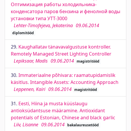
Оптимизация работы холодильника-
конденсатора паров бензина и фенолной воды
установки типа УТТ-3000
Lehter-Timofejeva, Jekaterina
09.06.2014
diplomitööd
29.
Kaughallatav tänavavalgustuse kontroller.
Remotely Managed Street Lighting Controller
Lepiksaar, Madis
09.06.2014
magistritööd
30.
Immateriaalne põhivara: raamatupidamislik
käsitlus. Intangible Assets: Accounting Approach
Leppenen, Kairi
09.06.2014
magistritööd
31.
Eesti, Hiina ja musta küüslaugu
antioksüdantsuse määramine. Antioxidant
potentials of Estonian, Chinese and black garlic
Liiv, Lisanne
09.06.2014
bakalaureusetööd