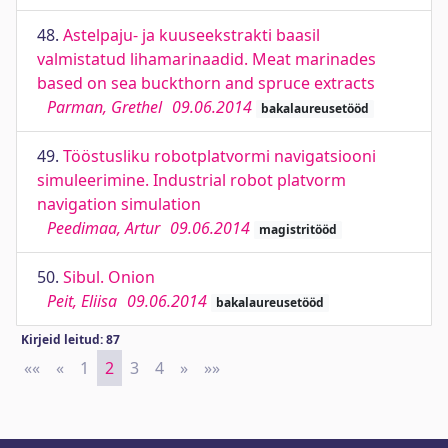
48.
Astelpaju- ja kuuseekstrakti baasil
valmistatud lihamarinaadid. Meat marinades
based on sea buckthorn and spruce extracts
Parman, Grethel
09.06.2014
bakalaureusetööd
49.
Tööstusliku robotplatvormi navigatsiooni
simuleerimine. Industrial robot platvorm
navigation simulation
Peedimaa, Artur
09.06.2014
magistritööd
50.
Sibul. Onion
Peit, Eliisa
09.06.2014
bakalaureusetööd
Kirjeid leitud: 87
««
First
«
Previous
1
2
3
4
»
Next
»»
Last