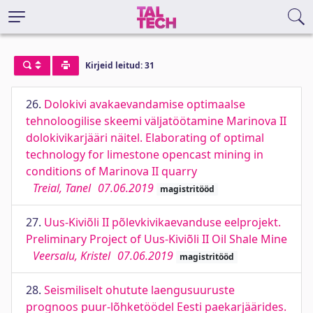
Kirjeid leitud: 31
26.
Dolokivi avakaevandamise optimaalse
tehnoloogilise skeemi väljatöötamine Marinova II
dolokivikarjääri näitel. Elaborating of optimal
technology for limestone opencast mining in
conditions of Marinova II quarry
Treial, Tanel
07.06.2019
magistritööd
27.
Uus-Kiviõli II põlevkivikaevanduse eelprojekt.
Preliminary Project of Uus-Kiviõli II Oil Shale Mine
Veersalu, Kristel
07.06.2019
magistritööd
28.
Seismiliselt ohutute laengusuuruste
prognoos puur-lõhketöödel Eesti paekarjäärides.