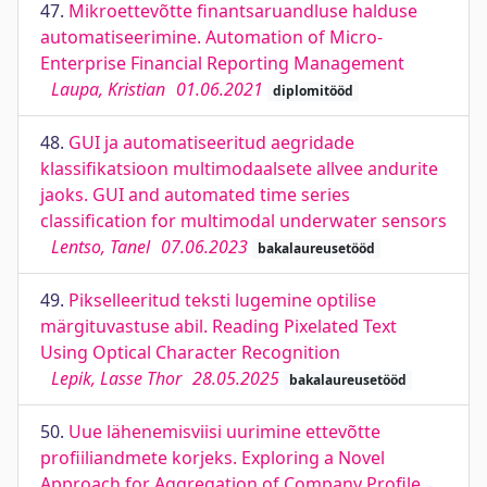
47.
Mikroettevõtte finantsaruandluse halduse
automatiseerimine. Automation of Micro-
Enterprise Financial Reporting Management
Laupa, Kristian
01.06.2021
diplomitööd
48.
GUI ja automatiseeritud aegridade
klassifikatsioon multimodaalsete allvee andurite
jaoks. GUI and automated time series
classification for multimodal underwater sensors
Lentso, Tanel
07.06.2023
bakalaureusetööd
49.
Pikselleeritud teksti lugemine optilise
märgituvastuse abil. Reading Pixelated Text
Using Optical Character Recognition
Lepik, Lasse Thor
28.05.2025
bakalaureusetööd
50.
Uue lähenemisviisi uurimine ettevõtte
profiiliandmete korjeks. Exploring a Novel
Approach for Aggregation of Company Profile