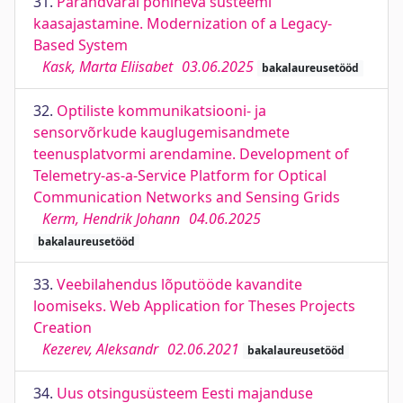
31.
Pärandvaral põhineva süsteemi
kaasajastamine. Modernization of a Legacy-
Based System
Kask, Marta Eliisabet
03.06.2025
bakalaureusetööd
32.
Optiliste kommunikatsiooni- ja
sensorvõrkude kauglugemisandmete
teenusplatvormi arendamine. Development of
Telemetry-as-a-Service Platform for Optical
Communication Networks and Sensing Grids
Kerm, Hendrik Johann
04.06.2025
bakalaureusetööd
33.
Veebilahendus lõputööde kavandite
loomiseks. Web Application for Theses Projects
Creation
Kezerev, Aleksandr
02.06.2021
bakalaureusetööd
34.
Uus otsingusüsteem Eesti majanduse