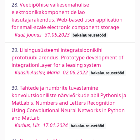
28.
Veebipõhise väikesemahulise
elektroonikakomponentide lao
kasutajarakendus. Web-based user application
for small-scale electronic component storage
Kaal, Joonas
31.05.2023
bakalaureusetööd
29.
Liisingusüsteemi integratsioonikihi
prototüübi arendus. Prototype development of
integrationlLayer for a leasing system
Kaasik-Aaslav, Maria
02.06.2022
bakalaureusetööd
30.
Tähtede ja numbrite tuvastamine
konvolutsiooniliste närvivõrkude abil Pythonis ja
MatLabis. Numbers and Letters Recognition
Using Convolutional Neural Networks in Python
and MatLab
Karbus, Liis
17.01.2024
bakalaureusetööd