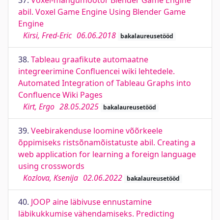
37.
Voxel-mängumootor Blender Game Engine
abil. Voxel Game Engine Using Blender Game
Engine
Kirsi, Fred-Eric
06.06.2018
bakalaureusetööd
38.
Tableau graafikute automaatne
integreerimine Confluencei wiki lehtedele.
Automated Integration of Tableau Graphs into
Confluence Wiki Pages
Kirt, Ergo
28.05.2025
bakalaureusetööd
39.
Veebirakenduse loomine võõrkeele
õppimiseks ristsõnamõistatuste abil. Creating a
web application for learning a foreign language
using crosswords
Kozlova, Ksenija
02.06.2022
bakalaureusetööd
40.
JOOP aine läbivuse ennustamine
läbikukkumise vähendamiseks. Predicting