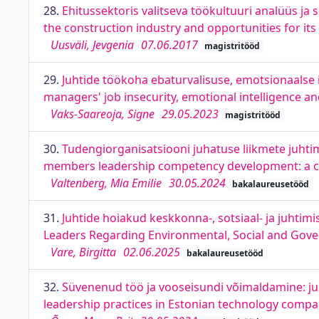
28.
Ehitussektoris valitseva töökultuuri analüüs ja
the construction industry and opportunities for i
Uusväli, Jevgenia
07.06.2017
magistritööd
29.
Juhtide töökoha ebaturvalisuse, emotsionaalse 
managers' job insecurity, emotional intelligence and
Vaks-Saareoja, Signe
29.05.2023
magistritööd
30.
Tudengiorganisatsiooni juhatuse liikmete juht
members leadership competency development: a c
Valtenberg, Mia Emilie
30.05.2024
bakalaureusetööd
31.
Juhtide hoiakud keskkonna-, sotsiaal- ja juhti
Leaders Regarding Environmental, Social and Gove
Vare, Birgitta
02.06.2025
bakalaureusetööd
32.
Süvenenud töö ja vooseisundi võimaldamine: ju
leadership practices in Estonian technology compa