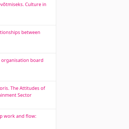
evõtmiseks. Culture in
ationships between
t organisation board
ris. The Attitudes of
ainment Sector
ep work and flow: