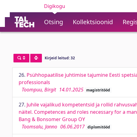
Digikogu
Otsing
Kollektsioonid
Regis
Kirjeid leitud: 32
26.
Psühhopaatilise juhtimise tajumine Eesti spetsi
professionals
Toompuu, Birgit
14.01.2025
magistritööd
27.
Juhile vajalikud kompetentsid ja rollid rahvu
näitel. Competences and roles necessary for a mana
Bang & Bonsomer Group OY
Toomsalu, Janno
06.06.2017
diplomitööd