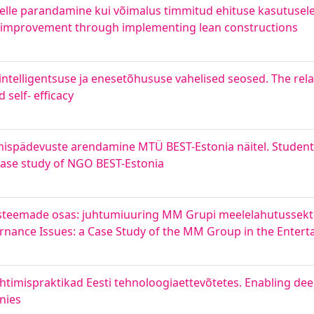
 selle parandamine kui võimalus timmitud ehituse kasutusel
ts improvement through implementing lean constructions
intelligentsuse ja enesetõhususe vahelised seosed. The rel
 self- efficacy
imispädevuste arendamine MTÜ BEST-Estonia näitel. Studen
ase study of NGO BEST-Estonia
misteemade osas: juhtumiuuring MM Grupi meelelahutussekto
rnance Issues: a Case Study of the MM Group in the Entert
htimispraktikad Eesti tehnoloogiaettevõtetes. Enabling de
nies