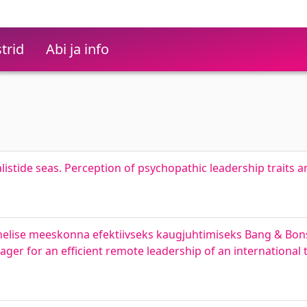
trid
Abi ja info
alistide seas. Perception of psychopathic leadership traits
svahelise meeskonna efektiivseks kaugjuhtimiseks Bang & B
ger for an efficient remote leadership of an international