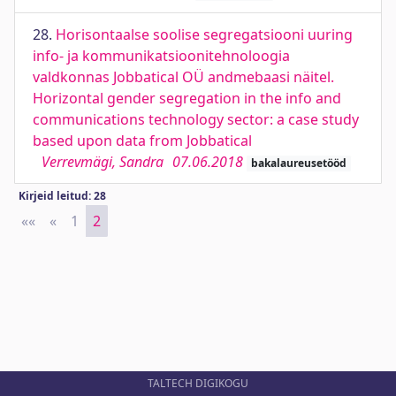
28.
Horisontaalse soolise segregatsiooni uuring
info- ja kommunikatsioonitehnoloogia
valdkonnas Jobbatical OÜ andmebaasi näitel.
Horizontal gender segregation in the info and
communications technology sector: a case study
based upon data from Jobbatical
Verrevmägi, Sandra
07.06.2018
bakalaureusetööd
Kirjeid leitud: 28
««
First
«
Previous
1
2
TALTECH DIGIKOGU