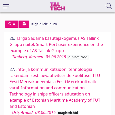
Kirjeid leitud: 28
26.
Targa Sadama kasutajakogemus AS Tallink
Grupp näitel. Smart Port user experience on the
example of AS Tallink Grupp
Timberg, Karmen
05.06.2019
diplomitööd
27.
Info- ja kommunikatsiooni tehnoloogia
rakendamisest laevaohvitseride koolitusel TTÜ
Eesti Mereakadeemia ja Eesti Merekooli näite
varal. Information and communication
Technology in ships officers education on
example of Estonian Maritime Academy of TUT
and Estonian
Urb, Arnold
08.06.2016
magistritööd