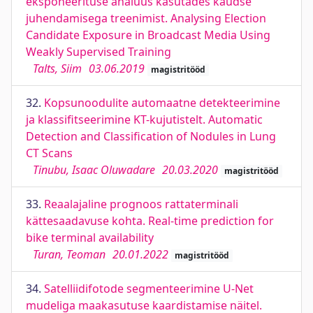
eksponeerituse analüüs kasutades kaudse
juhendamisega treenimist. Analysing Election
Candidate Exposure in Broadcast Media Using
Weakly Supervised Training
Talts, Siim
03.06.2019
magistritööd
32.
Kopsunoodulite automaatne detekteerimine
ja klassifitseerimine KT-kujutistelt. Automatic
Detection and Classification of Nodules in Lung
CT Scans
Tinubu, Isaac Oluwadare
20.03.2020
magistritööd
33.
Reaalajaline prognoos rattaterminali
kättesaadavuse kohta. Real-time prediction for
bike terminal availability
Turan, Teoman
20.01.2022
magistritööd
34.
Satelliidifotode segmenteerimine U-Net
mudeliga maakasutuse kaardistamise näitel.