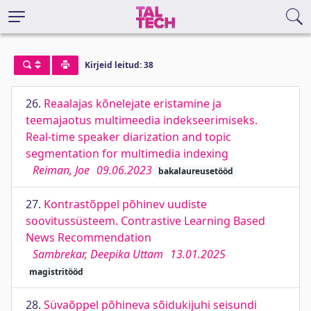
Kirjeid leitud: 38
26.
Reaalajas kõnelejate eristamine ja
teemajaotus multimeedia indekseerimiseks.
Real-time speaker diarization and topic
segmentation for multimedia indexing
Reiman, Joe
09.06.2023
bakalaureusetööd
27.
Kontrastõppel põhinev uudiste
soovitussüsteem. Contrastive Learning Based
News Recommendation
Sambrekar, Deepika Uttam
13.01.2025
magistritööd
28.
Süvaõppel põhineva sõidukijuhi seisundi