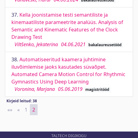
bakalaureusetööd
37.
Kella joonistamise testi semantiliste ja
kinemaatiliste parameetrite analüüs. Analysis of
Semantic and Kinematic Features of the Clock
Drawing Test
Viltšenko, Jekaterina
04.06.2021
bakalaureusetööd
38.
Automatiseeritud kaamera juhtimine
iluvõimlemise jaoks kasutades süvaõpet.
Automated Camera Motion Control for Rhythmic
Gymnastics Using Deep Learning
Voronina, Marjana
05.06.2019
magistritööd
Kirjeid leitud: 38
««
First
«
Previous
1
2
TALTECH DIGIKOGU