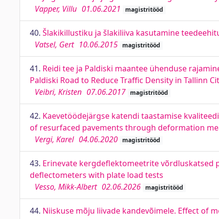
Vapper, Villu
01.06.2021
magistritööd
40.
Šlakikillustiku ja šlakiliiva kasutamine teedeeh
Vatsel, Gert
10.06.2015
magistritööd
41.
Reidi tee ja Paldiski maantee ühenduse rajamin
Paldiski Road to Reduce Traffic Density in Tallinn Ci
Veibri, Kristen
07.06.2017
magistritööd
42.
Kaevetöödejärgse katendi taastamise kvaliteed
of resurfaced pavements through deformation m
Vergi, Karel
04.06.2020
magistritööd
43.
Erinevate kergdeflektomeetrite võrdluskatsed p
deflectometers with plate load tests
Vesso, Mikk-Albert
02.06.2026
magistritööd
44.
Niiskuse mõju liivade kandevõimele. Effect of m