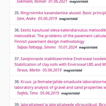
Sokmann, Roman
01.06.2021
magistritööd
35.
Ringristmike kavandamise alused. Basic princi
Säre, Andre
05.06.2019
magistritööd
36.
Eestis kasutusel oleva katendiarvutus metoodi
metoodikat. The problems of the pavement calculat
Finnish pavement design methodology
Talpas-Taltsepp, Simmo
10.01.2024
magistritööd
37.
Savipinnaste stabiliseerimine Enviroseal toodet
Stabilization of clay soils with Enviroseal LBS an
Terase, Martin
05.06.2019
magistritööd
38.
Kruus- ja liivmaterjalide omaduste laboratoo
laboratory analysis of gravel and sand properties 
Tsefels, Timo
05.06.2019
magistritööd
39.
Jalgrattateed ja jalgrattateede võrgustikud. Bi