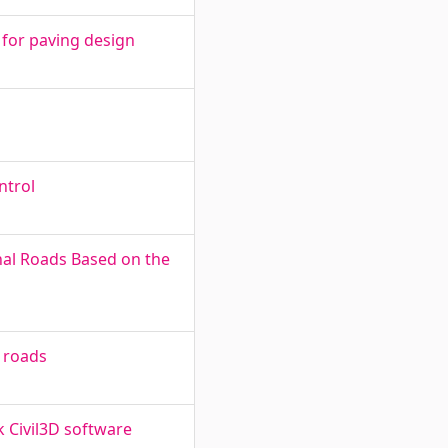
 for paving design
ntrol
onal Roads Based on the
e roads
 Civil3D software