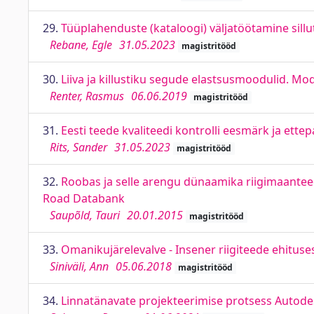
29.
Tüüplahenduste (kataloogi) väljatöötamine sillu
Rebane, Egle
31.05.2023
magistritööd
30.
Liiva ja killustiku segude elastsusmoodulid. Mod
Renter, Rasmus
06.06.2019
magistritööd
31.
Eesti teede kvaliteedi kontrolli eesmärk ja ett
Rits, Sander
31.05.2023
magistritööd
32.
Roobas ja selle arengu dünaamika riigimaanteed
Road Databank
Saupõld, Tauri
20.01.2015
magistritööd
33.
Omanikujärelevalve - Insener riigiteede ehituse
Siniväli, Ann
05.06.2018
magistritööd
34.
Linnatänavate projekteerimise protsess Autodes