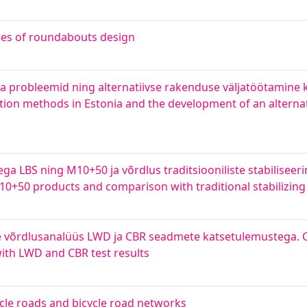
ples of roundabouts design
ka probleemid ning alternatiivse rakenduse väljatöötamin
ion methods in Estonia and the development of an alternat
ega LBS ning M10+50 ja võrdlus traditsiooniliste stabilisee
d M10+50 products and comparison with traditional stabilizi
rne võrdlusanalüüs LWD ja CBR seadmete katsetulemustega.
with LWD and CBR test results
cycle roads and bicycle road networks