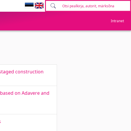
Intranet
 staged construction
s based on Adavere and
s