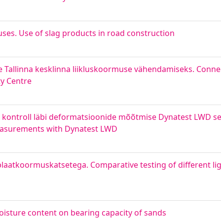
ituses. Use of slag products in road construction
e Tallinna kesklinna liikluskoormuse vähendamiseks. Connec
ty Centre
i kontroll läbi deformatsioonide mõõtmise Dynatest LWD s
easurements with Dynatest LWD
laatkoormuskatsetega. Comparative testing of different li
oisture content on bearing capacity of sands