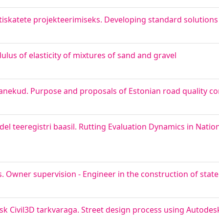
tiskatete projekteerimiseks. Developing standard solutions
ulus of elasticity of mixtures of sand and gravel
epanekud. Purpose and proposals of Estonian road quality co
el teeregistri baasil. Rutting Evaluation Dynamics in Nati
s. Owner supervision - Engineer in the construction of stat
k Civil3D tarkvaraga. Street design process using Autodesk