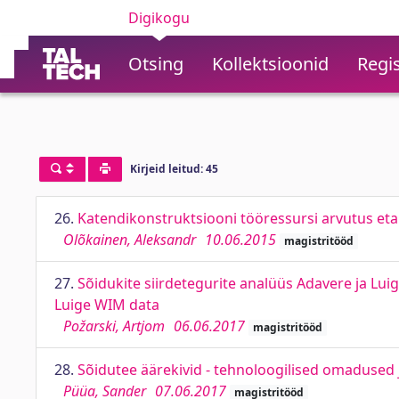
Digikogu
Otsing
Kollektsioonid
Regis
Kirjeid leitud: 45
26.
Katendikonstruktsiooni tööressursi arvutus etapi
Olõkainen, Aleksandr
10.06.2015
magistritööd
27.
Sõidukite siirdetegurite analüüs Adavere ja Lu
Luige WIM data
Požarski, Artjom
06.06.2017
magistritööd
28.
Sõidutee äärekivid - tehnoloogilised omadused
Püüa, Sander
07.06.2017
magistritööd