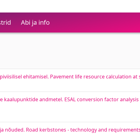
trid
Abi ja info
viisilisel ehitamisel. Pavement life resource calculation at
ige kaalupunktide andmetel. ESAL conversion factor analysi
 ja nõuded. Road kerbstones - technology and requirement