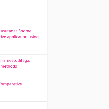
e kasutades Soome
ive application using
rimismeetoditega.
ng methods
 Comparative