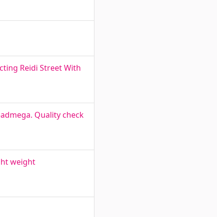
ting Reidi Street With
eadmega. Quality check
ght weight