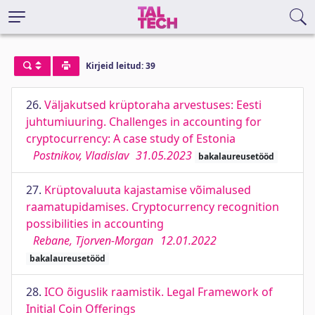
Kirjeid leitud: 39
26.
Väljakutsed krüptoraha arvestuses: Eesti
juhtumiuuring. Challenges in accounting for
cryptocurrency: A case study of Estonia
Postnikov, Vladislav
31.05.2023
bakalaureusetööd
27.
Krüptovaluuta kajastamise võimalused
raamatupidamises. Cryptocurrency recognition
possibilities in accounting
Rebane, Tjorven-Morgan
12.01.2022
bakalaureusetööd
28.
ICO õiguslik raamistik. Legal Framework of
Initial Coin Offerings