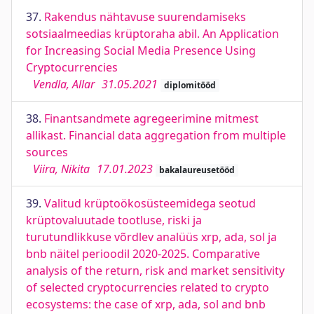
37.
Rakendus nähtavuse suurendamiseks
sotsiaalmeedias krüptoraha abil. An Application
for Increasing Social Media Presence Using
Cryptocurrencies
Vendla, Allar
31.05.2021
diplomitööd
38.
Finantsandmete agregeerimine mitmest
allikast. Financial data aggregation from multiple
sources
Viira, Nikita
17.01.2023
bakalaureusetööd
39.
Valitud krüptoökosüsteemidega seotud
krüptovaluutade tootluse, riski ja
turutundlikkuse võrdlev analüüs xrp, ada, sol ja
bnb näitel perioodil 2020-2025. Comparative
analysis of the return, risk and market sensitivity
of selected cryptocurrencies related to crypto
ecosystems: the case of xrp, ada, sol and bnb