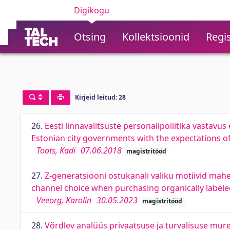
Digikogu
Otsing
Kollektsioonid
Regis
Kirjeid leitud: 28
26.
Eesti linnavalitsuste personalipoliitika vastavu
Estonian city governments with the expectations of
Toots, Kadi
07.06.2018
magistritööd
27.
Z-generatsiooni ostukanali valiku motiivid ma
channel choice when purchasing organically label
Veeorg, Karolin
30.05.2023
magistritööd
28.
Võrdlev analüüs privaatsuse ja turvalisuse mured