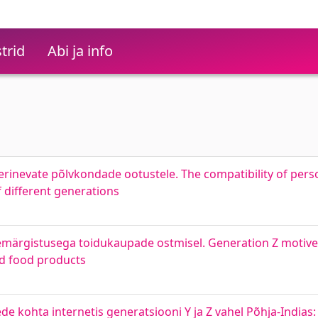
trid
Abi ja info
s erinevate põlvkondade ootustele. The compatibility of pers
 different generations
hemärgistusega toidukaupade ostmisel. Generation Z motive
ed food products
e kohta internetis generatsiooni Y ja Z vahel Põhja-Indias: