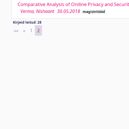
Comparative Analysis of Oniline Privacy and Securi
Verma, Nishaant
30.05.2018
magistritööd
Kirjeid leitud: 28
««
First
«
Previous
1
2