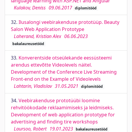
language learning with ASP.NET and Angular
Kulakov, Deniss
09.06.2017
diplomitööd
32.
Ilusalongi veebirakenduse prototüüp. Beauty
Salon Web Application Prototype
Laherand, Kristian Alex
06.06.2023
bakalaureusetööd
33.
Konverentside otseülekande eessüsteemi
arendus ettevõtte Videolevels näitel.
Development of the Conference Live Streaming
Front-end on the Example of Videolevels
Lahtarin, Vladislav
31.05.2021
diplomitööd
34.
Veebirakenduse prototüübi loomine
rehvitöökodade reklaamimiseks ja leidmiseks.
Development of web application prototype for
advertising and finding tire workshops
Laursoo, Robert
19.01.2023
bakalaureusetööd