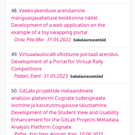
48.
Veebirakenduse arendamine
mänguasjavahetuse keskkonna näitel.
Development of a web application on the
example of a toy swapping portal
Orav, Piia-Mai
31.05.2022
bakalaureusetööd
49.
Virtuaalautoralli võistluste portaali arendus.
Development of a Portal for Virtual Rally
Competitions
Padari, Evert
31.05.2023
bakalaureusetööd
50.
GitLabi projektide metaandmete
analüüsi platvormi Cognate tudengivaate
loomine ja kasutusmugavuse täiustamine.
Development of the Student View and Usability
Enhancement for the GitLab Projects Metadata
Analysis Platform Cognate
Pallas, Kris-Sten; Agasild, Karl
10.06.2025