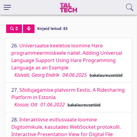
Kirjeid leitud: 83
26.
Universaalse keeletoe loomine Hare
programmeerimiskeele näitel. Adding Universal
Language Support Using Hare Programming
Language as an Example
Kiviväli, Georg Endrik
04.06.2025
bakalaureusetööd
27.
Sõidujagamise platvorm Eestis. A Ridesharing
Platform in Estonia
Kossar, Ott
01.06.2022
bakalaureusetööd
28.
Interaktiivse esitlusvaate loomine
Digitoimikule, kasutades WebSocket protokolli.
Interactive Presentation View for Digital File