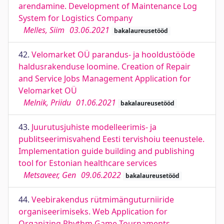
arendamine. Development of Maintenance Log
System for Logistics Company
Melles, Siim
03.06.2021
bakalaureusetööd
42.
Velomarket OÜ parandus- ja hooldustööde
haldusrakenduse loomine. Creation of Repair
and Service Jobs Management Application for
Velomarket OÜ
Melnik, Priidu
01.06.2021
bakalaureusetööd
43.
Juurutusjuhiste modelleerimis- ja
publitseerimisvahend Eesti tervishoiu teenustele.
Implementation guide building and publishing
tool for Estonian healthcare services
Metsaveer, Gen
09.06.2022
bakalaureusetööd
44.
Veebirakendus rütmimänguturniiride
organiseerimiseks. Web Application for
Organizing Rhythm Game Tournaments