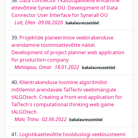
38.
Data Connector'i kasutajaliidese ehitamine
ettevõttele Synerall OÜ. Development of Data
Connector User Interface for Synerall OÜ
Loit, Ellen
09.06.2020
bakalaureusetööd
39.
Projektide planeerimise veebirakenduse
arendamine tootmisettevõtte näitel.
Development of project planner web application
for production company
Mahlapuu, Omar
18.01.2022
bakalaureusetööd
40.
Klientrakenduse loomine algoritmilist
mõtlemist arendavale TalTechi veebimängule
tALGOtech. Creating a front-end application for
TalTech's computational thinking web game
tALGOtech
Malv, Triinu
02.06.2022
bakalaureusetööd
41.
Logistikaettevõtte hoolduslogi veebisüsteemi