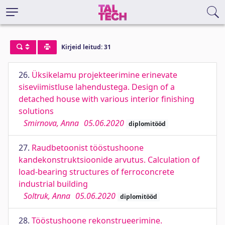
Kirjeid leitud: 31
26.
Üksikelamu projekteerimine erinevate
siseviimistluse lahendustega. Design of a
detached house with various interior finishing
solutions
Smirnova, Anna
05.06.2020
diplomitööd
27.
Raudbetoonist tööstushoone
kandekonstruktsioonide arvutus. Calculation of
load-bearing structures of ferroconcrete
industrial building
Soltruk, Anna
05.06.2020
diplomitööd
28.
Tööstushoone rekonstrueerimine.