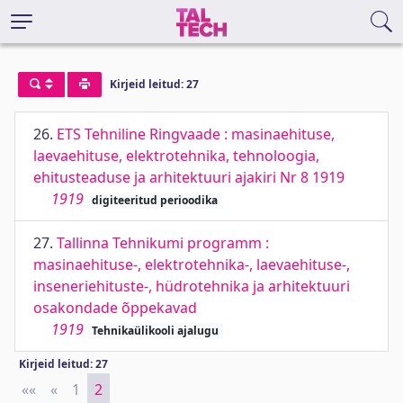
Kirjeid leitud: 27
26.
ETS Tehniline Ringvaade : masinaehituse,
laevaehituse, elektrotehnika, tehnoloogia,
ehitusteaduse ja arhitektuuri ajakiri Nr 8 1919
1919
digiteeritud perioodika
27.
Tallinna Tehnikumi programm :
masinaehituse-, elektrotehnika-, laevaehituse-,
inseneriehituste-, hüdrotehnika ja arhitektuuri
osakondade õppekavad
1919
Tehnikaülikooli ajalugu
Kirjeid leitud: 27
««
First
«
Previous
1
2