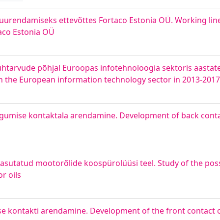
uurendamiseks ettevõttes Fortaco Estonia OÜ. Working line
aco Estonia OÜ
htarvude põhjal Euroopas infotehnoloogia sektoris aastate
in the European information technology sector in 2013-2017
agumise kontaktala arendamine. Development of back conta
kasutatud mootorõlide koospürolüüsi teel. Study of the possi
r oils
e kontakti arendamine. Development of the front contact 