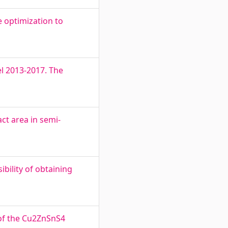
 optimization to
l 2013-2017. The
ct area in semi-
bility of obtaining
of the Cu2ZnSnS4