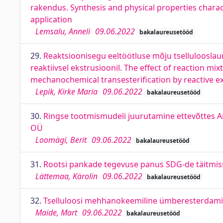
rakendus. Synthesis and physical properties char
application
Lemsalu, Anneli
09.06.2022
bakalaureusetööd
29.
Reaktsioonisegu eeltöötluse mõju tselluloosla
reaktiivsel ekstrusioonil. The effect of reaction mi
mechanochemical transesterification by reactive e
Lepik, Kirke Maria
09.06.2022
bakalaureusetööd
30.
Ringse tootmismudeli juurutamine ettevõttes 
OÜ
Loomägi, Berit
09.06.2022
bakalaureusetööd
31.
Rootsi pankade tegevuse panus SDG-de täitmiss
Lättemaa, Kärolin
09.06.2022
bakalaureusetööd
32.
Tselluloosi mehhanokeemiline ümberesterdamine r
Maide, Mart
09.06.2022
bakalaureusetööd