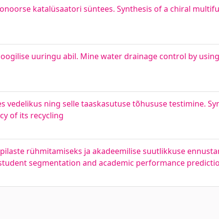
oorse katalüsaatori süntees. Synthesis of a chiral multifu
ogilise uuringu abil. Mine water drainage control by usin
es vedelikus ning selle taaskasutuse tõhususe testimine. Syn
cy of its recycling
pilaste rühmitamiseks ja akadeemilise suutlikkuse ennust
student segmentation and academic performance predicti