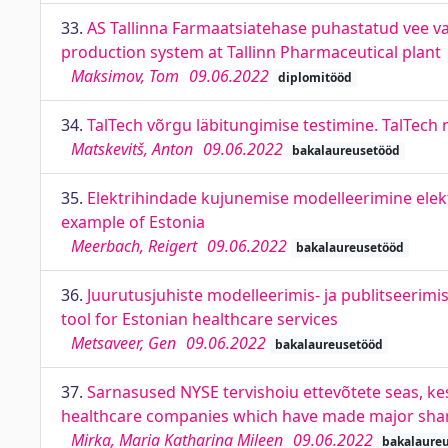
33.
AS Tallinna Farmaatsiatehase puhastatud vee val
production system at Tallinn Pharmaceutical plant
Maksimov, Tom
09.06.2022
diplomitööd
34.
TalTech võrgu läbitungimise testimine. TalTech
Matskevitš, Anton
09.06.2022
bakalaureusetööd
35.
Elektrihindade kujunemise modelleerimine elektrib
example of Estonia
Meerbach, Reigert
09.06.2022
bakalaureusetööd
36.
Juurutusjuhiste modelleerimis- ja publitseerimi
tool for Estonian healthcare services
Metsaveer, Gen
09.06.2022
bakalaureusetööd
37.
Sarnasused NYSE tervishoiu ettevõtete seas, kes
healthcare companies which have made major shar
Mirka, Maria Katharina Mileen
09.06.2022
bakalaure