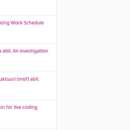
eating Work Schedule
abil. An investigation
ktuuri (mof) abil.
n for live coding