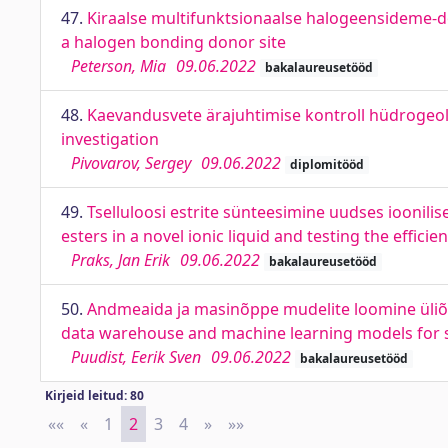
47.
Kiraalse multifunktsionaalse halogeensideme-don
a halogen bonding donor site
Peterson, Mia
09.06.2022
bakalaureusetööd
48.
Kaevandusvete ärajuhtimise kontroll hüdrogeolo
investigation
Pivovarov, Sergey
09.06.2022
diplomitööd
49.
Tselluloosi estrite sünteesimine uudses ioonilis
esters in a novel ionic liquid and testing the efficien
Praks, Jan Erik
09.06.2022
bakalaureusetööd
50.
Andmeaida ja masinõppe mudelite loomine üliõ
data warehouse and machine learning models for 
Puudist, Eerik Sven
09.06.2022
bakalaureusetööd
Kirjeid leitud: 80
««
First
«
Previous
1
2
3
4
»
Next
»»
Last