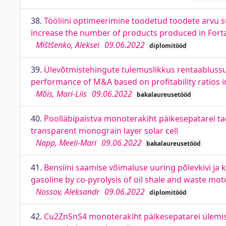
38.
Tööliini optimeerimine toodetud toodete arvu s
increase the number of products produced in Fort
Mištšenko, Aleksei
09.06.2022
diplomitööd
39.
Ülevõtmistehingute tulemuslikkus rentaablussu
performance of M&A based on profitability ratios 
Mõis, Mari-Liis
09.06.2022
bakalaureusetööd
40.
Poolläbipaistva monoterakiht päikesepatarei t
transparent monograin layer solar cell
Napp, Meeli-Mari
09.06.2022
bakalaureusetööd
41.
Bensiini saamise võimaluse uuring põlevkivi ja 
gasoline by co-pyrolysis of oil shale and waste moto
Nossov, Aleksandr
09.06.2022
diplomitööd
42.
Cu2ZnSnS4 monoterakiht päikesepatarei ülemis