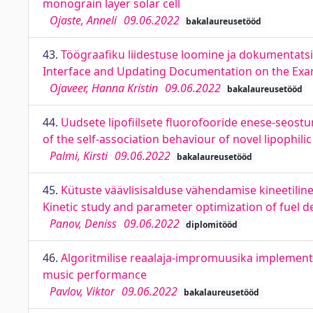
monograin layer solar cell
Ojaste, Anneli
09.06.2022
bakalaureusetööd
43.
Töögraafiku liidestuse loomine ja dokumentats
Interface and Updating Documentation on the Exa
Ojaveer, Hanna Kristin
09.06.2022
bakalaureusetööd
44.
Uudsete lipofiilsete fluorofooride enese-seost
of the self-association behaviour of novel lipophil
Palmi, Kirsti
09.06.2022
bakalaureusetööd
45.
Kütuste väävlisisalduse vähendamise kineetiline
Kinetic study and parameter optimization of fuel 
Panov, Deniss
09.06.2022
diplomitööd
46.
Algoritmilise reaalaja-impromuusika implementa
music performance
Pavlov, Viktor
09.06.2022
bakalaureusetööd