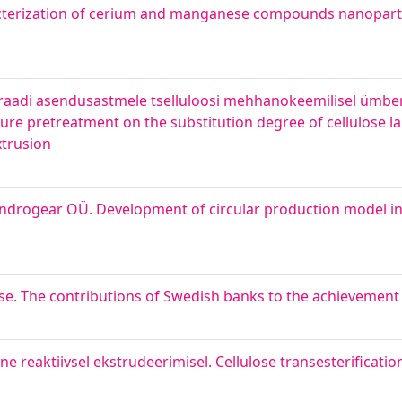
acterization of cerium and manganese compounds nanoparti
uraadi asendusastmele tselluloosi mehhanokeemilisel ümbe
xture pretreatment on the substitution degree of cellulose la
xtrusion
Androgear OÜ. Development of circular production model 
e. The contributions of Swedish banks to the achievement
eaktiivsel ekstrudeerimisel. Cellulose transesterification