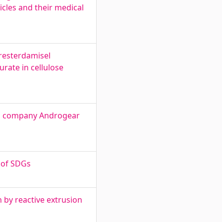
cles and their medical
resterdamisel
urate in cellulose
in company Androgear
 of SDGs
 by reactive extrusion