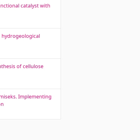
nctional catalyst with
g hydrogeological
thesis of cellulose
amiseks. Implementing
on