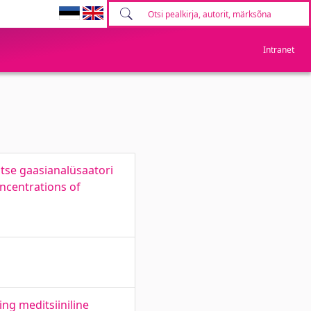
Intranet
tse gaasianalüsaatori
ncentrations of
ng meditsiiniline