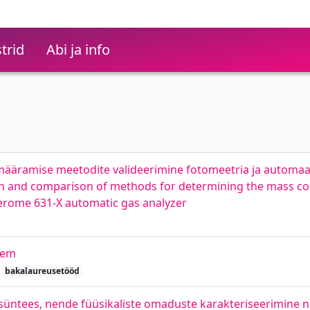
trid
Abi ja info
 määramise meetodite valideerimine fotomeetria ja automaa
ion and comparison of methods for determining the mass co
Jerome 631-X automatic gas analyzer
tem
bakalaureusetööd
üntees, nende füüsikaliste omaduste karakteriseerimine ni