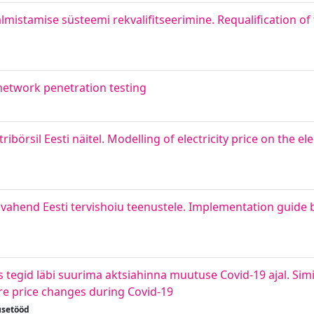
mistamise süsteemi rekvalifitseerimine. Requalification of 
 network penetration testing
örsil Eesti näitel. Modelling of electricity price on the el
svahend Eesti tervishoiu teenustele. Implementation guide 
 tegid läbi suurima aktsiahinna muutuse Covid-19 ajal. Sim
e price changes during Covid-19
usetööd