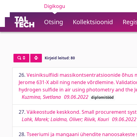
Digikogu
Otsing
Kollektsioonid
Regis
Kirjeid leitud: 80
26.
Vesiniksulfiidi massikontsentratsioonide õhus
Jerome 631-X abil ning nende võrdlemine. Validat
hydrogen sulfide in air using photometry and the 
Kuzmina, Svetlana
09.06.2022
diplomitööd
27.
Väikeostude keskkond. Small procurement sys
Lahk, Marek; Laidma, Oliver; Riivik, Kauri
09.06.2022
28.
Tseeriumi ja mangaani ühendite nanoosakeste s