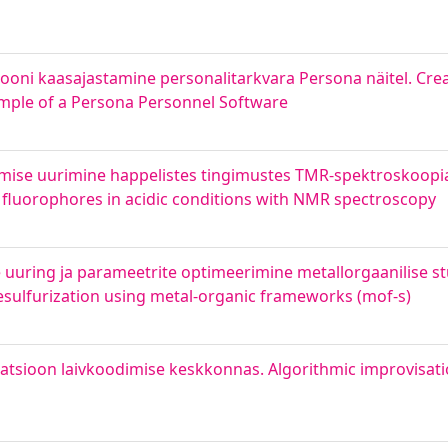
iooni kaasajastamine personalitarkvara Persona näitel. Cr
mple of a Persona Personnel Software
umise uurimine happelistes tingimustes TMR-spektroskoopia 
ic fluorophores in acidic conditions with NMR spectroscopy
 uuring ja parameetrite optimeerimine metallorgaanilise stu
desulfurization using metal-organic frameworks (mof-s)
tsioon laivkoodimise keskkonnas. Algorithmic improvisatio