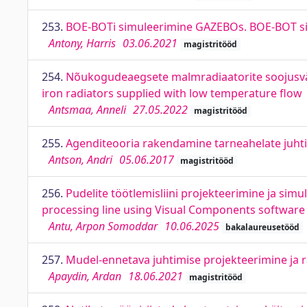
253.
BOE-BOTi simuleerimine GAZEBOs. BOE-BOT s
Antony, Harris
03.06.2021
magistritööd
254.
Nõukogudeaegsete malmradiaatorite soojusväl
iron radiators supplied with low temperature flow
Antsmaa, Anneli
27.05.2022
magistritööd
255.
Agenditeooria rakendamine tarneahelate juht
Antson, Andri
05.06.2017
magistritööd
256.
Pudelite töötlemisliini projekteerimine ja sim
processing line using Visual Components software
Antu, Arpon Somoddar
10.06.2025
bakalaureusetööd
257.
Mudel-ennetava juhtimise projekteerimine ja 
Apaydin, Ardan
18.06.2021
magistritööd