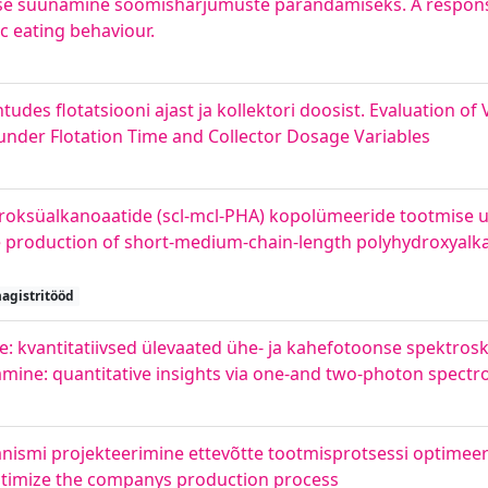
ise suunamine söömisharjumuste parandamiseks. A responsi
c eating behaviour.
tudes flotatsiooni ajast ja kollektori doosist. Evaluation of 
 under Flotation Time and Collector Dosage Variables
roksüalkanoaatide (scl-mcl-PHA) kopolümeeride tootmise 
he production of short-medium-chain-length polyhydroxyalk
agistritööd
: kvantitatiivsed ülevaated ühe- ja kahefotoonse spektrosk
mine: quantitative insights via one-and two-photon spectr
ismi projekteerimine ettevõtte tootmisprotsessi optimeer
ptimize the companys production process