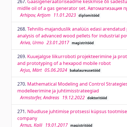
267.
Gaasigeneraatoriseadme keskmise õli sadestum
midlle oil of a gas generator set. Автоматизаци
Arhipov, Artjom
11.01.2023
diplomitööd
268.
Tehnilis-majanduslik analüüs edasi arendatud 
analysis of advanced wood pellets for industrial p
Ariva, Urmo
23.01.2017
magistritööd
269.
Kuuejalgse liikurroboti projekteerimine ja pr
and prototyping of a hexapod mobile robot
Arjus, Märt
05.06.2024
bakalaureusetööd
270.
Mathematical Modeling and Control Strategies
modelleerimine ja juhtimisstrateegiad
Armstorfer, Andreas
19.12.2022
doktoritööd
271.
Nõudluse juhtimise protsessi küpsus tootmis
company
Arnus, Kaili
19.01.2017
magistritööd