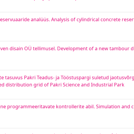
eservuaaride analüüs. Analysis of cylindrical concrete reser
en disain OÜ tellimusel. Development of a new tambour do
e tasuvus Pakri Teadus- ja Tööstuspargi suletud jaotusvõrgu
ed distribution grid of Pakri Science and Industrial Park
ine programmeeritavate kontrollerite abil. Simulation and co