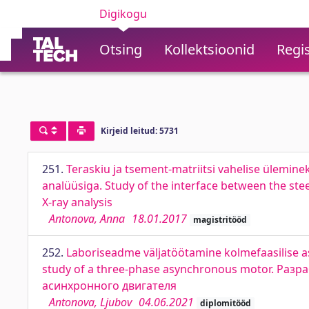
Digikogu
Otsing
Kollektsioonid
Regis
Kirjeid leitud: 5731
251.
Teraskiu ja tsement-matriitsi vahelise ülemi
analüüsiga. Study of the interface between the st
X-ray analysis
Antonova, Anna
18.01.2017
magistritööd
252.
Laboriseadme väljatöötamine kolmefaasilise 
study of a three-phase asynchronous motor. Ра
асинхронного двигателя
Antonova, Ljubov
04.06.2021
diplomitööd