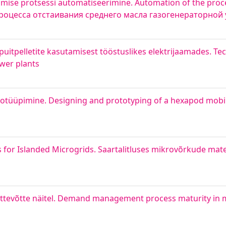
ise protsessi automatiseerimine. Automation of the proces
я процесса отстаивания среднего масла газогенераторной
puitpelletite kasutamisest tööstuslikes elektrijaamades. T
ower plants
ototüüpimine. Designing and prototyping of a hexapod mobi
 for Islanded Microgrids. Saartalitluses mikrovõrkude mat
ettevõtte näitel. Demand management process maturity in