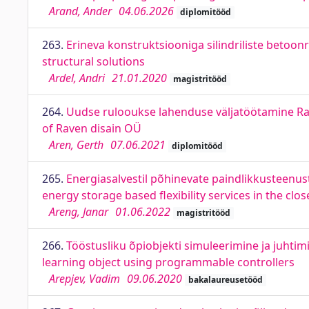
Arand, Ander
04.06.2026
diplomitööd
263.
Erineva konstruktsiooniga silindriliste betoonr
structural solutions
Ardel, Andri
21.01.2020
magistritööd
264.
Uudse rulooukse lahenduse väljatöötamine Rav
of Raven disain OÜ
Aren, Gerth
07.06.2021
diplomitööd
265.
Energiasalvestil põhinevate paindlikkusteenust
energy storage based flexibility services in the clos
Areng, Janar
01.06.2022
magistritööd
266.
Tööstusliku õpiobjekti simuleerimine ja juhtim
learning object using programmable controllers
Arepjev, Vadim
09.06.2020
bakalaureusetööd