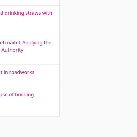
ed drinking straws with
i näitel. Applying the
 Authority
nt in roadworks
use of building