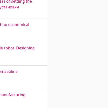
s of settling the
 установки
echno economical
le robot. Designing
emaatiline
 manufacturing