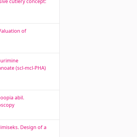
ve cutlery concept:
Valuation of
uurimine
anoate (scl-mcl-PHA)
oopia abil.
oscopy
imiseks. Design of a