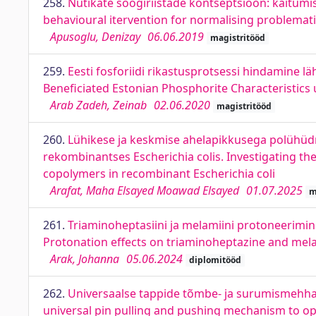
258.
Nutikate söögiriistade kontseptsioon: käitum
behavioural itervention for normalising problemati
Apusoglu, Denizay
06.06.2019
magistritööd
259.
Eesti fosforiidi rikastusprotsessi hindamine läh
Beneficiated Estonian Phosphorite Characteristics
Arab Zadeh, Zeinab
02.06.2020
magistritööd
260.
Lühikese ja keskmise ahelapikkusega polühüd
rekombinantses Escherichia colis. Investigating t
copolymers in recombinant Escherichia coli
Arafat, Maha Elsayed Moawad Elsayed
01.07.2025
m
261.
Triaminoheptasiini ja melamiini protoneerimine
Protonation effects on triaminoheptazine and mela
Arak, Johanna
05.06.2024
diplomitööd
262.
Universaalse tappide tõmbe- ja surumismehhan
universal pin pulling and pushing mechanism to o