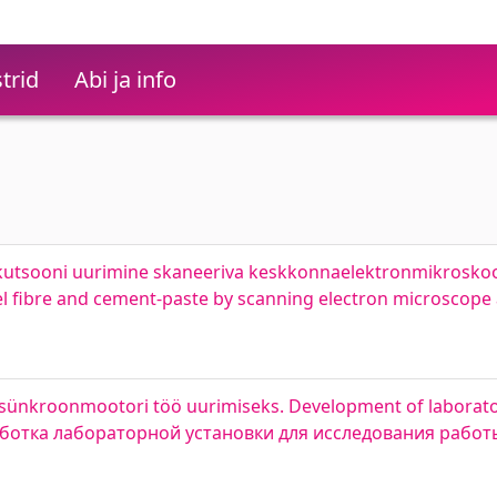
trid
Abi ja info
nekutsooni uurimine skaneeriva keskkonnaelektronmikroskoo
eel fibre and cement-paste by scanning electron microscope
asünkroonmootori töö uurimiseks. Development of laborato
зработка лабораторной установки для исследования рабо