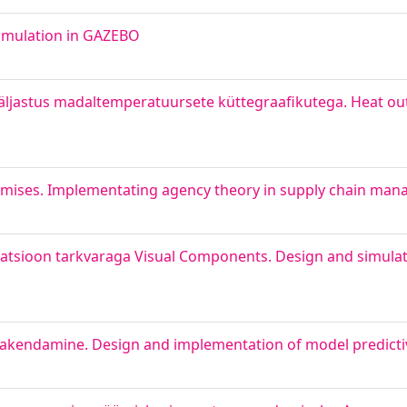
imulation in GAZEBO
jastus madaltemperatuursete küttegraafikutega. Heat outp
imises. Implementating agency theory in supply chain ma
ulatsioon tarkvaraga Visual Components. Design and simulat
rakendamine. Design and implementation of model predicti