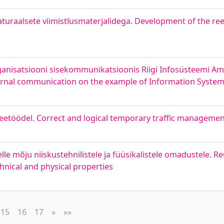
aturaalsete viimistlusmaterjalidega. Development of the re
nisatsiooni sisekommunikatsioonis Riigi Infosüsteemi Amet
ternal communication on the example of Information System
s teetöödel. Correct and logical temporary traffic manageme
lle mõju niiskustehnilistele ja füüsikalistele omadustele. Re
chnical and physical properties
15
16
17
»
Next
»»
Last