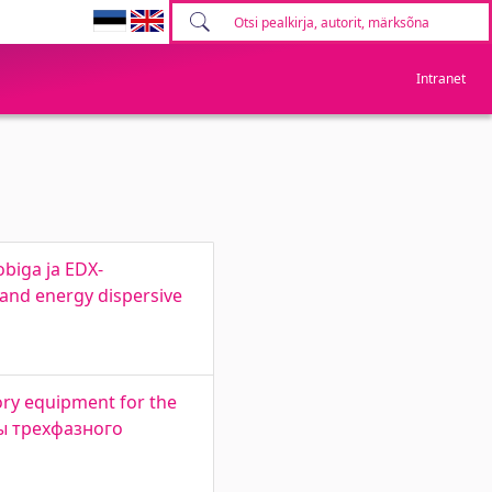
Intranet
biga ja EDX-
 and energy dispersive
ry equipment for the
ты трехфазного