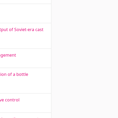
ut of Soviet-era cast
nagement
ion of a bottle
ve control