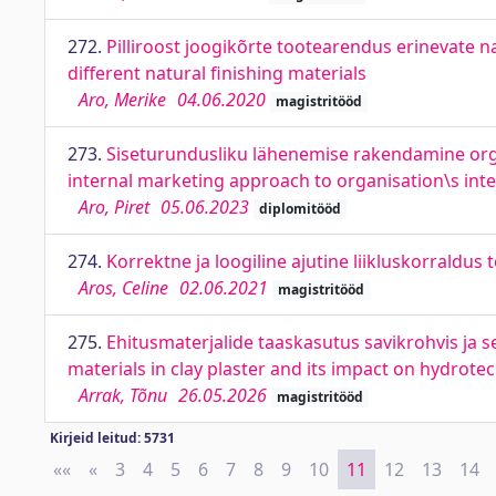
272.
Pilliroost joogikõrte tootearendus erinevate n
different natural finishing materials
Aro, Merike
04.06.2020
magistritööd
273.
Siseturundusliku lähenemise rakendamine orga
internal marketing approach to organisation\s in
Aro, Piret
05.06.2023
diplomitööd
274.
Korrektne ja loogiline ajutine liikluskorraldu
Aros, Celine
02.06.2021
magistritööd
275.
Ehitusmaterjalide taaskasutus savikrohvis ja se
materials in clay plaster and its impact on hydrote
Arrak, Tõnu
26.05.2026
magistritööd
Kirjeid leitud: 5731
««
First
«
Previous
3
4
5
6
7
8
9
10
11
12
13
14