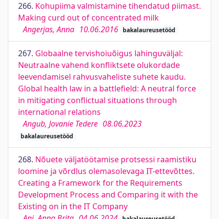
266.
Kohupiima valmistamine tihendatud piimast.
Making curd out of concentrated milk
Angerjas, Anna
10.06.2016
bakalaureusetööd
267.
Globaalne tervishoiuõigus lahinguväljal:
Neutraalne vahend konfliktsete olukordade
leevendamisel rahvusvaheliste suhete kaudu.
Global health law in a battlefield: A neutral force
in mitigating conflictual situations through
international relations
Angub, Jovanie Tedere
08.06.2023
bakalaureusetööd
268.
Nõuete väljatöötamise protsessi raamistiku
loomine ja võrdlus olemasolevaga IT-ettevõttes.
Creating a Framework for the Requirements
Development Process and Comparing it with the
Existing on in the IT Company
Ani, Anna Brita
04.06.2024
bakalaureusetööd