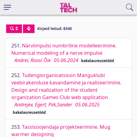
Kirjeid leitud: 8340
251.
Närviimpulsi numbriline modelleerimine.
Numerical modeling of a nerve impulse
Andrei, Roosi Õie
05.06.2024
bakalaureusetööd
252.
Tudengiorganisatsioon Mänguklubi
veebirakenduse kavandamine ja realiseerimine.
Design and realization of the student
organization Games Club web application
Andrejev, Egert; Piik,Sander
05.06.2025
bakalaureusetööd
253.
Tassisoojendaja projekteerimine. Mug
warmer designing