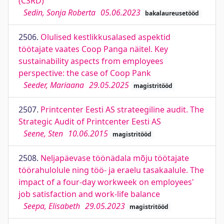
(CSRD)
Sedin, Sonja Roberta
05.06.2023
bakalaureusetööd
2506.
Olulised kestlikkusalased aspektid
töötajate vaates Coop Panga näitel. Key
sustainability aspects from employees
perspective: the case of Coop Pank
Seeder, Mariaana
29.05.2025
magistritööd
2507.
Printcenter Eesti AS strateegiline audit. The
Strategic Audit of Printcenter Eesti AS
Seene, Sten
10.06.2015
magistritööd
2508.
Neljapäevase töönädala mõju töötajate
töörahulolule ning töö- ja eraelu tasakaalule. The
impact of a four-day workweek on employees'
job satisfaction and work-life balance
Seepa, Elisabeth
29.05.2023
magistritööd