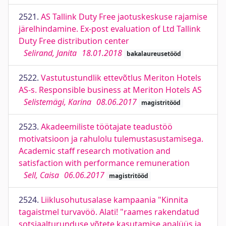
2521.
AS Tallink Duty Free jaotuskeskuse rajamise
järelhindamine. Ex-post evaluation of Ltd Tallink
Duty Free distribution center
Selirand, Janita
18.01.2018
bakalaureusetööd
2522.
Vastutustundlik ettevõtlus Meriton Hotels
AS-s. Responsible business at Meriton Hotels AS
Selistemägi, Karina
08.06.2017
magistritööd
2523.
Akadeemiliste töötajate teadustöö
motivatsioon ja rahulolu tulemustasustamisega.
Academic staff research motivation and
satisfaction with performance remuneration
Sell, Caisa
06.06.2017
magistritööd
2524.
Liiklusohutusalase kampaania "Kinnita
tagaistmel turvavöö. Alati! "raames rakendatud
sotsiaalturunduse võtete kasutamise analüüs ja