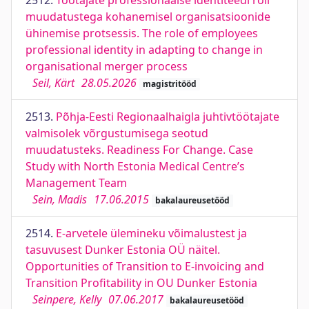
2512.
Töötajate professionaalse identiteedi roll
muudatustega kohanemisel organisatsioonide
ühinemise protsessis. The role of employees
professional identity in adapting to change in
organisational merger process
Seil, Kärt
28.05.2026
magistritööd
2513.
Põhja-Eesti Regionaalhaigla juhtivtöötajate
valmisolek võrgustumisega seotud
muudatusteks. Readiness For Change. Case
Study with North Estonia Medical Centre’s
Management Team
Sein, Madis
17.06.2015
bakalaureusetööd
2514.
E-arvetele ülemineku võimalustest ja
tasuvusest Dunker Estonia OÜ näitel.
Opportunities of Transition to E-invoicing and
Transition Profitability in OU Dunker Estonia
Seinpere, Kelly
07.06.2017
bakalaureusetööd