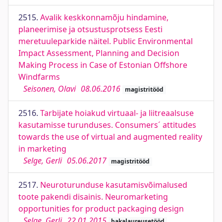
2515.
Avalik keskkonnamõju hindamine,
planeerimise ja otsustusprotsess Eesti
meretuuleparkide näitel. Public Environmental
Impact Assessment, Planning and Decision
Making Process in Case of Estonian Offshore
Windfarms
Seisonen, Olavi
08.06.2016
magistritööd
2516.
Tarbijate hoiakud virtuaal- ja liitreaalsuse
kasutamisse turunduses. Consumers´ attitudes
towards the use of virtual and augmented reality
in marketing
Selge, Gerli
05.06.2017
magistritööd
2517.
Neuroturunduse kasutamisvõimalused
toote pakendi disainis. Neuromarketing
opportunities for product packaging design
Selge, Gerli
22.01.2015
bakalaureusetööd