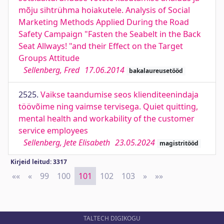
mõju sihtrühma hoiakutele. Analysis of Social
Marketing Methods Applied During the Road
Safety Campaign "Fasten the Seabelt in the Back
Seat Allways! "and their Effect on the Target
Groups Attitude
Sellenberg, Fred
17.06.2014
bakalaureusetööd
2525.
Vaikse taandumise seos klienditeenindaja
töövõime ning vaimse tervisega. Quiet quitting,
mental health and workability of the customer
service employees
Sellenberg, Jete Elisabeth
23.05.2024
magistritööd
Kirjeid leitud: 3317
««
First
«
Previous
99
100
101
102
103
»
Next
»»
Last
TALTECH DIGIKOGU