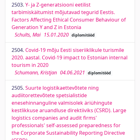
2503.
Y- ja Z-generatsiooni eetilist
tarbimiskäitumist mõjutavad tegurid Eestis.
Factors Affecting Ethical Consumer Behaviour of
Generation Y and Z in Estonia
Schults, Mai
15.01.2020
diplomitööd
2504.
Covid-19 mõju Eesti siseriiklikule turismile
2020. aastal. Covid-19 impact to Estonian internal
tourism in 2020
Schumann, Kristjan
04.06.2021
diplomitööd
2505.
Suurte logistikaettevõtete ning
audiitorettevõtete spetsialistide
enesehinnanguline valmisolek äriühingute
kestlikkuse aruandluse direktiiviks (CSRD). Large
logistics companies and audit firms'
professionals' self-assessed preparedness for
the Corporate Sustainability Reporting Directive