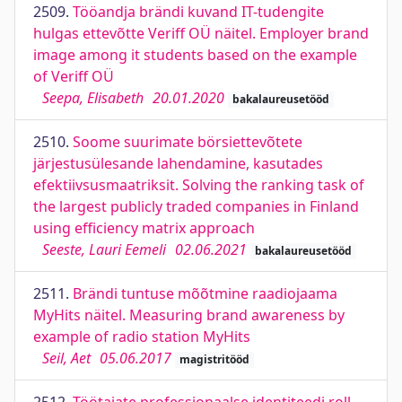
2509.
Tööandja brändi kuvand IT-tudengite
hulgas ettevõtte Veriff OÜ näitel. Employer brand
image among it students based on the example
of Veriff OÜ
Seepa, Elisabeth
20.01.2020
bakalaureusetööd
2510.
Soome suurimate börsiettevõtete
järjestusülesande lahendamine, kasutades
efektiivsusmaatriksit. Solving the ranking task of
the largest publicly traded companies in Finland
using efficiency matrix approach
Seeste, Lauri Eemeli
02.06.2021
bakalaureusetööd
2511.
Brändi tuntuse mõõtmine raadiojaama
MyHits näitel. Measuring brand awareness by
example of radio station MyHits
Seil, Aet
05.06.2017
magistritööd