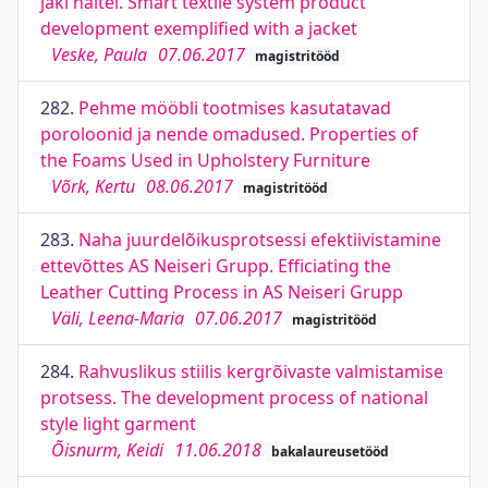
jaki näitel. Smart textile system product
development exemplified with a jacket
Veske, Paula
07.06.2017
magistritööd
282.
Pehme mööbli tootmises kasutatavad
poroloonid ja nende omadused. Properties of
the Foams Used in Upholstery Furniture
Võrk, Kertu
08.06.2017
magistritööd
283.
Naha juurdelõikusprotsessi efektiivistamine
ettevõttes AS Neiseri Grupp. Efficiating the
Leather Cutting Process in AS Neiseri Grupp
Väli, Leena-Maria
07.06.2017
magistritööd
284.
Rahvuslikus stiilis kergrõivaste valmistamise
protsess. The development process of national
style light garment
Õisnurm, Keidi
11.06.2018
bakalaureusetööd