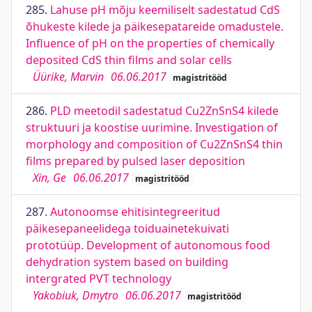
285.
Lahuse pH mõju keemiliselt sadestatud CdS
õhukeste kilede ja päikesepatareide omadustele.
Influence of pH on the properties of chemically
deposited CdS thin films and solar cells
Üürike, Marvin
06.06.2017
magistritööd
286.
PLD meetodil sadestatud Cu2ZnSnS4 kilede
struktuuri ja koostise uurimine. Investigation of
morphology and composition of Cu2ZnSnS4 thin
films prepared by pulsed laser deposition
Xin, Ge
06.06.2017
magistritööd
287.
Autonoomse ehitisintegreeritud
päikesepaneelidega toiduainetekuivati
prototüüp. Development of autonomous food
dehydration system based on building
intergrated PVT technology
Yakobiuk, Dmytro
06.06.2017
magistritööd