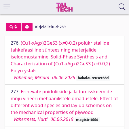
Kirjeid leitud: 289
276.
(Cu1-xAgx)2GeS3 (x=0-0,2) polükristallide
tahkefaasiline süntees ning materjalide
iseloomustamine. Solid-Phase Synthesis and
Characterization of (Cu1-xAgx)2GeS3 (x=0-0,2)
Polycrystals
Vahemäe, Miriam
06.06.2025
bakalaureusetööd
277.
Erinevate puiduliikide ja ladumisskeemide
mõju vineeri mehaanilistele omadustele. Effect of
different wood species and lay-up schemes on
the mechanical properties of plywood
Vahermets, Harti
06.06.2019
magistritööd