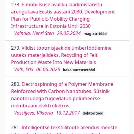
278.
E-mobiilsuse avaliku laadimistaristu
arengukava Eestis aastani 2030. Development
Plan for Public E-Mobility Charging
Infrastructure in Estonia Until 2030
Vainola, Henri Sten
29.05.2024
magistritööd
279.
Vildist tootmisjääkide ümbertöötlemine
uuteks materjalideks. Recycling of Felt
Production Waste Into New Materials
Valk, Erki
06.06.2025
bakalaureusetööd
280.
Electrospinning of a Polymer Membrane
Reinforced with Carbon Nanotubes. Süsinik
nanotorudega tugevdatud polümeerse
membraani elektroketrus
Vassiljeva, Viktoria
13.12.2017
doktoritööd
281.
Intelligentse tekstiilitoote arendus meeste