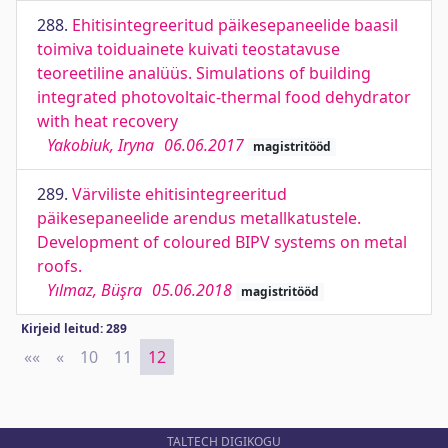
288.
Ehitisintegreeritud päikesepaneelide baasil
toimiva toiduainete kuivati teostatavuse
teoreetiline analüüs. Simulations of building
integrated photovoltaic-thermal food dehydrator
with heat recovery
Yakobiuk, Iryna
06.06.2017
magistritööd
289.
Värviliste ehitisintegreeritud
päikesepaneelide arendus metallkatustele.
Development of coloured BIPV systems on metal
roofs.
Yılmaz, Büşra
05.06.2018
magistritööd
Kirjeid leitud: 289
««
First
«
Previous
10
11
12
TALTECH DIGIKOGU