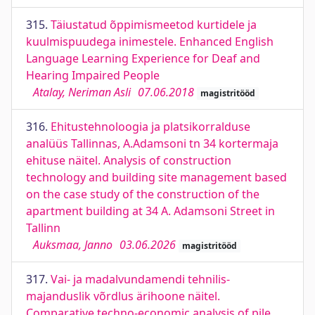
315.
Täiustatud õppimismeetod kurtidele ja
kuulmispuudega inimestele. Enhanced English
Language Learning Experience for Deaf and
Hearing Impaired People
Atalay, Neriman Asli
07.06.2018
magistritööd
316.
Ehitustehnoloogia ja platsikorralduse
analüüs Tallinnas, A.Adamsoni tn 34 kortermaja
ehituse näitel. Analysis of construction
technology and building site management based
on the case study of the construction of the
apartment building at 34 A. Adamsoni Street in
Tallinn
Auksmaa, Janno
03.06.2026
magistritööd
317.
Vai- ja madalvundamendi tehnilis-
majanduslik võrdlus ärihoone näitel.
Comparative techno-economic analysis of pile