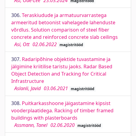
Asi, Ode-Lee
23.05.2024
magistritööd
306.
Teraskiudude ja armatuurvarrastega
armeeritud betoonist vahelagede lahenduste
võrdlus. Solution comparison of steel fiber
concrete and reinforced concrete slab ceilings
Asi, Ott
02.06.2022
magistritööd
307.
Radaripõhine objektide tuvastamine ja
jälgimine kriitilise taristu jaoks. Radar Based
Object Detection and Tracking for Critical
Infrastructure
Aslanli, Javid
03.06.2021
magistritööd
308.
Puitkarkasshoone jäigastamine kipsist
vooderplaatidega. Racking of timber framed
buildings with plasterboards
Assmann, Tanel
02.06.2020
magistritööd