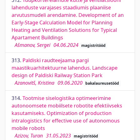
312.
Tüüpkorterelamute kütte ja ventilatsiooni
lahenduste varajases staadiumis plaaniise
arvutusmudeli arendamine. Development of an
Early-Stage Calculation Model for Planning
Heating and Ventilation Solutions for Typical
Apartament Buildings
Ašmanov, Sergei
04.06.2024
magistritööd
313.
Paldiski raudteejaama pargi
maastikuarhitektuurne lahendus. Landscape
design of Paldiski Railway Station Park
Azanovitš, Kristina
09.06.2020
bakalaureusetööd
314.
Tootmise siselogistika optimeerimine
autonoomsete mobiilsete robotite efektiivseks
kasutamiseks. Optimization of production
intralogistics for effective use of autonomous
mobile robots
Azizov, Turan
31.05.2023
magistritööd