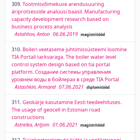
309.
Tootmisvõimekuse arendusuuring
äriprotsesside analüüsi baasil. Manufacturing
capacity development research based on
business process analysis
Astahhov, Anton
06.06.2019
magistritööd
310.
Boileri veetaseme juhtimissüsteemi loomine
TIA Portali tarkvaraga. The boiler water level
control system design based on tia portal
platform. Создание системы управления
уровнем воды в бойлерах в среде TIA Portal
Astashkin, Armand
07.06.2021
diplomitööd
311.
Geokärje kasutamine Eesti teedeehituses.
The usage of geocell in Estonian road
constructions
Astreika, Artjom
01.06.2021
magistritööd