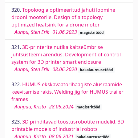
320.
Topoloogia optimeeritud jahuti loomine
drooni mootorile. Design of a topology
optimized heatsink for a drone motor
Aunpu, Sten Erik
01.06.2023
magistritööd
321.
3D-printerite nutika kaitseümbrise
juhtsüsteemi arendus. Development of control
system for 3D printer smart enclosure
Aunpu, Sten Erik
08.06.2020
bakalaureusetööd
322.
HUMUS ekskavaatorihaagiste alusraamide
keevitamise rakis. Welding jig for HUMUS trailer
frames
Aunpuu, Kristo
28.05.2024
magistritööd
323.
3D prinditavad tööstusrobotite mudelid. 3D
printable models of industrial robots
Aunpuu, Kristo
08.06.2021
bakalaureusetööd