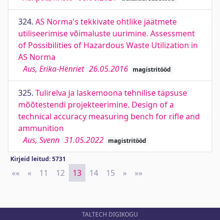
324.
AS Norma's tekkivate ohtlike jäätmete
utiliseerimise võimaluste uurimine. Assessment
of Possibilities of Hazardous Waste Utilization in
AS Norma
Aus, Erika-Henriet
26.05.2016
magistritööd
325.
Tulirelva ja laskemoona tehnilise täpsuse
mõõtestendi projekteerimine. Design of a
technical accuracy measuring bench for rifle and
ammunition
Aus, Svenn
31.05.2022
magistritööd
Kirjeid leitud: 5731
««
First
«
Previous
11
12
13
14
15
»
Next
»»
Last
TALTECH DIGIKOGU