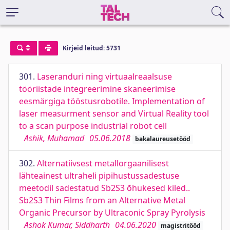
Kirjeid leitud: 5731
301.
Laseranduri ning virtuaalreaalsuse
tööriistade integreerimine skaneerimise
eesmärgiga tööstusrobotile. Implementation of
laser measurment sensor and Virtual Reality tool
to a scan purpose industrial robot cell
Ashik, Muhamad
05.06.2018
bakalaureusetööd
302.
Alternatiivsest metallorgaanilisest
lähteainest ultraheli pipihustussadestuse
meetodil sadestatud Sb2S3 õhukesed kiled..
Sb2S3 Thin Films from an Alternative Metal
Organic Precursor by Ultraconic Spray Pyrolysis
Ashok Kumar, Siddharth
04.06.2020
magistritööd