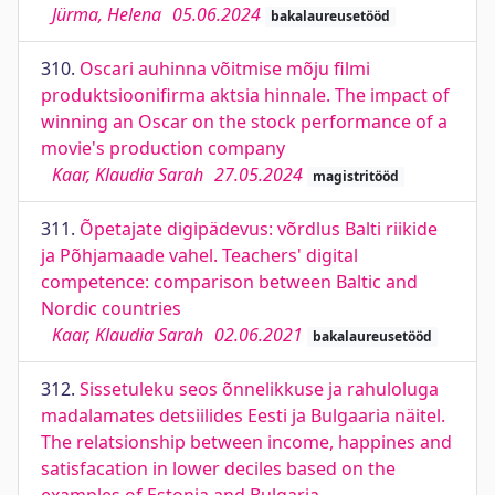
Jürma, Helena
05.06.2024
bakalaureusetööd
310.
Oscari auhinna võitmise mõju filmi
produktsioonifirma aktsia hinnale. The impact of
winning an Oscar on the stock performance of a
movie's production company
Kaar, Klaudia Sarah
27.05.2024
magistritööd
311.
Õpetajate digipädevus: võrdlus Balti riikide
ja Põhjamaade vahel. Teachers' digital
competence: comparison between Baltic and
Nordic countries
Kaar, Klaudia Sarah
02.06.2021
bakalaureusetööd
312.
Sissetuleku seos õnnelikkuse ja rahuloluga
madalamates detsiilides Eesti ja Bulgaaria näitel.
The relatsionship between income, happines and
satisfacation in lower deciles based on the