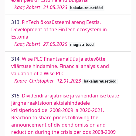
examples of Estonia and Bulgaria
Kaar, Robert
31.05.2023
bakalaureusetööd
313.
FinTech ökosüsteemi areng Eestis.
Development of the FinTech ecosystem in
Estonia
Kaar, Robert
27.05.2025
magistritööd
314.
Wise PLC finantsanalüüs ja ettevõtte
väärtuse hindamine. Financial analysis and
valuation of a Wise PLC
Kaare, Christopher
12.01.2023
bakalaureusetööd
315.
Dividendi ärajätmise ja vähendamise teate
järgne reaktsioon aktsiahindadele
kriisiperioodidel 2008-2009 ja 2020-2021.
Reaction to share prices following the
announcement of dividend omission and
reduction during the crisis periods 2008-2009