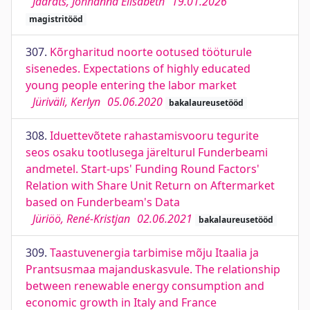
Jäärats, Johhanna Elisabeth
19.01.2026
magistritööd
307.
Kõrgharitud noorte ootused tööturule
sisenedes. Expectations of highly educated
young people entering the labor market
Jüriväli, Kerlyn
05.06.2020
bakalaureusetööd
308.
Iduettevõtete rahastamisvooru tegurite
seos osaku tootlusega järelturul Funderbeami
andmetel. Start-ups' Funding Round Factors'
Relation with Share Unit Return on Aftermarket
based on Funderbeam's Data
Jüriöö, René-Kristjan
02.06.2021
bakalaureusetööd
309.
Taastuvenergia tarbimise mõju Itaalia ja
Prantsusmaa majanduskasvule. The relationship
between renewable energy consumption and
economic growth in Italy and France