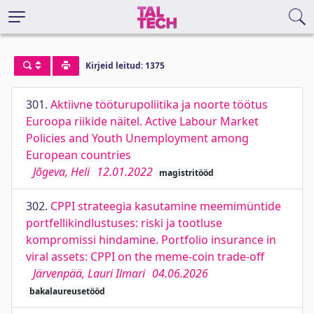
Kirjeid leitud: 1375
301.
Aktiivne tööturupoliitika ja noorte töötus
Euroopa riikide näitel. Active Labour Market
Policies and Youth Unemployment among
European countries
Jõgeva, Heli
12.01.2022
magistritööd
302.
CPPI strateegia kasutamine meemimüntide
portfellikindlustuses: riski ja tootluse
kompromissi hindamine. Portfolio insurance in
viral assets: CPPI on the meme-coin trade-off
Järvenpää, Lauri Ilmari
04.06.2026
bakalaureusetööd