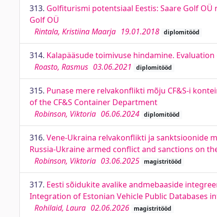
313.
Golfiturismi potentsiaal Eestis: Saare Golf OÜ
Golf OÜ
Rintala, Kristiina Maarja
19.01.2018
diplomitööd
314.
Kalapääsude toimivuse hindamine. Evaluation o
Roasto, Rasmus
03.06.2021
diplomitööd
315.
Punase mere relvakonflikti mõju CF&S-i kontei
of the CF&S Container Department
Robinson, Viktoria
06.06.2024
diplomitööd
316.
Vene-Ukraina relvakonflikti ja sanktsioonide m
Russia-Ukraine armed conflict and sanctions on the
Robinson, Viktoria
03.06.2025
magistritööd
317.
Eesti sõidukite avalike andmebaaside integre
Integration of Estonian Vehicle Public Databases in
Rohilaid, Laura
02.06.2026
magistritööd