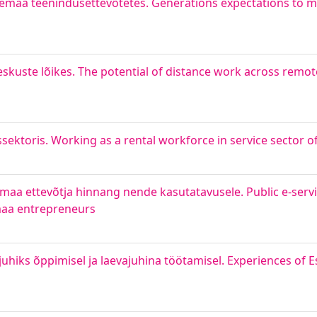
remaa teenindusettevõtetes. Generations expectations to m
eskuste lõikes. The potential of distance work across remot
ktoris. Working as a rental workforce in service sector 
emaa ettevõtja hinnang nende kasutatavusele. Public e-servi
maa entrepreneurs
hiks õppimisel ja laevajuhina töötamisel. Experiences of 