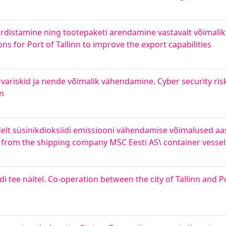
distamine ning tootepaketi arendamine vastavalt võimalike
for Port of Tallinn to improve the export capabilities
riskid ja nende võimalik vähendamine. Cyber security risk
on
elt süsinikdioksiidi emissiooni vähendamise võimalused aa
s from the shipping company MSC Eesti AS\ container vessel
i tee näitel. Co-operation between the city of Tallinn and Por