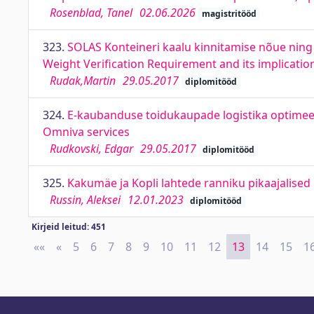
Rosenblad, Tanel
02.06.2026
magistritööd
323.
SOLAS Konteineri kaalu kinnitamise nõue ning
Weight Verification Requirement and its implicati
Rudak,Martin
29.05.2017
diplomitööd
324.
E-kaubanduse toidukaupade logistika optimeer
Omniva services
Rudkovski, Edgar
29.05.2017
diplomitööd
325.
Kakumäe ja Kopli lahtede ranniku pikaajalise
Russin, Aleksei
12.01.2023
diplomitööd
Kirjeid leitud: 451
««
First
«
Previous
5
6
7
8
9
10
11
12
13
14
15
1