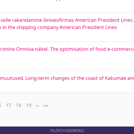
 selle rakendamine liiniveofirmas American President Lines
on in the shipping company American President Lines
imine Omniva näitel. The optimisation of food e-commerce
d muutused. Long-term changes of the coast of Kakumäe an
6
17
18
19
»
Next
»»
Last
TALTECH DIGIKOGU