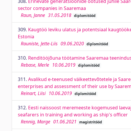
308.
Erinevate generatsioonide ootused juhile Saa
sector companies in Saaremaa
Raun, Janne
31.05.2018
diplomitööd
309.
Kaugtöö leviku ulatus ja potentsiaal kaugtöök
Estonia
Rauniste, Jette-Liis
09.06.2020
diplomitööd
310.
Renditööjõuna töötamine Saaremaa teenindusse
Rebase, Merle
10.06.2019
diplomitööd
311.
Avalikud e-teenused väikeettevõtetele ja Saar
enterprises and assessment of their use by Saare
Reinart, Liisi
10.06.2019
diplomitööd
312.
Eesti naissoost meremeeste kogemused laevaju
seafarers in training and working as ship's officer
Rennig, Marge
01.06.2021
magistritööd