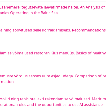
Läänemerel tegutsevate laevafirmade näitel. An Analysis of 
nies Operating in the Baltic Sea
pes ning soovitused selle korraldamiseks. Recommendation
g
endamise võimalused restoran Kius menüüs. Basics of healthy
emuste võrdlus seoses uute asjaoludega. Comparison of pr
ormation
rollid ning tehisintellekti rakendamise võimalused. Marit
ational roles and the opportunities to use AI assistance