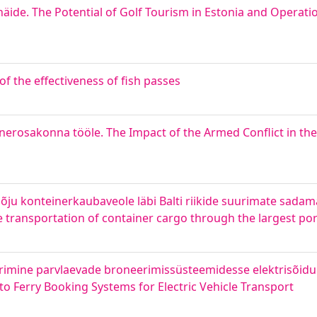
 näide. The Potential of Golf Tourism in Estonia and Operati
f the effectiveness of fish passes
nerosakonna tööle. The Impact of the Armed Conflict in th
õju konteinerkaubaveole läbi Balti riikide suurimate sadam
 transportation of container cargo through the largest port
erimine parvlaevade broneerimissüsteemidesse elektrisõiduk
to Ferry Booking Systems for Electric Vehicle Transport