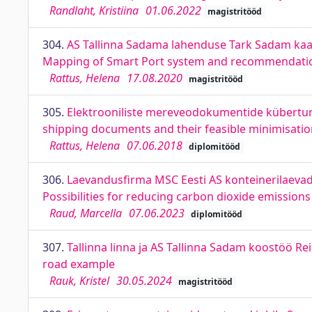
Randlaht, Kristiina
01.06.2022
magistritööd
304.
AS Tallinna Sadama lahenduse Tark Sadam kaar
Mapping of Smart Port system and recommendations 
Rattus, Helena
17.08.2020
magistritööd
305.
Elektrooniliste mereveodokumentide küberturva
shipping documents and their feasible minimisati
Rattus, Helena
07.06.2018
diplomitööd
306.
Laevandusfirma MSC Eesti AS konteinerilaevad
Possibilities for reducing carbon dioxide emission
Raud, Marcella
07.06.2023
diplomitööd
307.
Tallinna linna ja AS Tallinna Sadam koostöö Reid
road example
Rauk, Kristel
30.05.2024
magistritööd