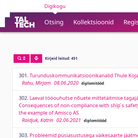
Digikogu
Otsing
Kollektsioonid
Regis
Kirjeid leitud: 451
301.
Turunduskommunikatsioonikanalid Thule Koja
Rahu, Mirjam
08.06.2020
diplomitööd
302.
Laeval tööouhutse nõuete mittetäitmise taga
Consequences of non-compliance with ship ́s safe
the example of Amisco AS
Raidjuk, Katrin
02.06.2021
diplomitööd
303.
Probleemid püsiasustusega väikesaarte jäätm