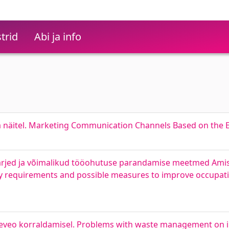
trid
Abi ja info
 näitel. Marketing Communication Channels Based on the 
järjed ja võimalikud tööohutuse parandamise meetmed Amisc
ty requirements and possible measures to improve occupati
eveo korraldamisel. Problems with waste management on in