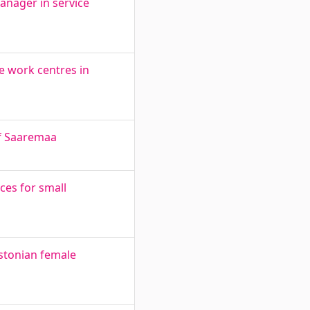
anager in service
e work centres in
of Saaremaa
ces for small
Estonian female