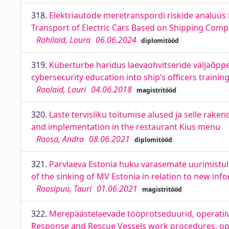
318.
Elektriautode meretranspordi riskide analüüs 
Transport of Electric Cars Based on Shipping Compa
Rohilaid, Laura
06.06.2024
diplomitööd
319.
Küberturbe haridus laevaohvitseride väljaõp
cybersecurity education into ship’s officers trainin
Roolaid, Lauri
04.06.2018
magistritööd
320.
Laste tervisliku toitumise alused ja selle rak
and implementation in the restaurant Kius menu
Roosa, Andra
08.06.2021
diplomitööd
321.
Parvlaeva Estonia huku varasemate uurimistul
of the sinking of MV Estonia in relation to new inf
Roosipuu, Tauri
01.06.2021
magistritööd
322.
Merepäästelaevade tööprotseduurid, operatiiv
Response and Rescue Vessels work procedures, oper