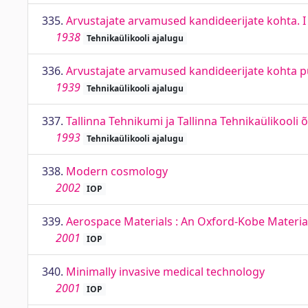
335.
Arvustajate arvamused kandideerijate kohta. I 
1938
Tehnikaülikooli ajalugu
336.
Arvustajate arvamused kandideerijate kohta p
1939
Tehnikaülikooli ajalugu
337.
Tallinna Tehnikumi ja Tallinna Tehnikaülikooli 
1993
Tehnikaülikooli ajalugu
338.
Modern cosmology
2002
IOP
339.
Aerospace Materials : An Oxford-Kobe Materia
2001
IOP
340.
Minimally invasive medical technology
2001
IOP