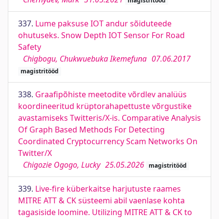
magistritööd
337.
Lume paksuse IOT andur sõiduteede
ohutuseks. Snow Depth IOT Sensor For Road
Safety
Chigbogu, Chukwuebuka Ikemefuna
07.06.2017
magistritööd
338.
Graafipõhiste meetodite võrdlev analüüs
koordineeritud krüptorahapettuste võrgustike
avastamiseks Twitteris/X-is. Comparative Analysis
Of Graph Based Methods For Detecting
Coordinated Cryptocurrency Scam Networks On
Twitter/X
Chigozie Ogogo, Lucky
25.05.2026
magistritööd
339.
Live-fire küberkaitse harjutuste raames
MITRE ATT & CK süsteemi abil vaenlase kohta
tagasiside loomine. Utilizing MITRE ATT & CK to