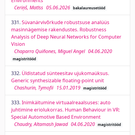
Environments
Ceriņš, Matīss
05.06.2026
bakalaureusetööd
331.
Süvanärvivõrkude robustsuse analüüs
masinnägemise rakendustes. Robustness
Analysis of Deep Neural Networks for Computer
Vision
Chaparro Quiñones, Miguel Angel
04.06.2020
magistritööd
332.
Üldistatud sünteesitav ujukomaüksus.
Generic synthesizable floating-point unit
Chashurin, Tymofii
15.01.2019
magistritööd
333.
Inimkäitumine virtuaalreaalsuses: auto
juhtimine eriolukorras. Human Behaviour in VR:
Special Automotive Based Environment
Chaudry, Altamash Jawad
04.06.2020
magistritööd