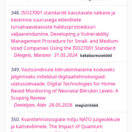
348.
ISO27001 standardit kasutavate väikese ja
keskmise suurusega ettevõtete
turvahaavatavuste haldusprotseduuri
väljaarendamine. Developing a Vulnerability
Management Procedure for Small- and Medium-
sized Companies Using the ISO27001 Standard
DAngelo, Mariano
31.05.2024
bakalaureusetööd
349.
Vastsündinute bilirubiinitaseme koduseks
jälgimiseks mõeldud digitaaltehnoloogiad:
ulatusülevaade. Digital Technologies for Home-
Based Monitoring of Neonatal Bilirubin Levels: A
Scoping Review
Danielyan, Aida
26.05.2026
magistritööd
350.
Kvanttehnoloogiate mõju NATO julgeolekule
ja kaitsevõimele. The Impact of Quantum