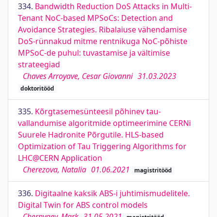
334.
Bandwidth Reduction DoS Attacks in Multi-
Tenant NoC-based MPSoCs: Detection and
Avoidance Strategies. Ribalaiuse vähendamise
DoS-rünnakud mitme rentnikuga NoC-põhiste
MPSoC-de puhul: tuvastamise ja vältimise
strateegiad
Chaves Arroyave, Cesar Giovanni
31.03.2023
doktoritööd
335.
Kõrgtasemesünteesil põhinev tau-
vallandumise algoritmide optimeerimine CERNi
Suurele Hadronite Põrgutile. HLS-based
Optimization of Tau Triggering Algorithms for
LHC@CERN Application
Cherezova, Natalia
01.06.2021
magistritööd
336.
Digitaalne kaksik ABS-i juhtimismudelitele.
Digital Twin for ABS control models
Chernyaev, Mark
31.05.2021