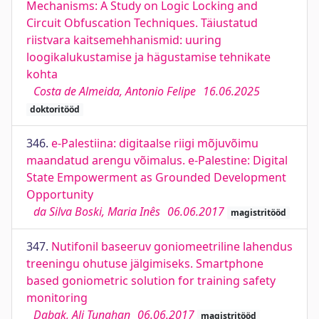
Mechanisms: A Study on Logic Locking and
Circuit Obfuscation Techniques. Täiustatud
riistvara kaitsemehhanismid: uuring
loogikalukustamise ja hägustamise tehnikate
kohta
Costa de Almeida, Antonio Felipe
16.06.2025
doktoritööd
346.
e-Palestiina: digitaalse riigi mõjuvõimu
maandatud arengu võimalus. e-Palestine: Digital
State Empowerment as Grounded Development
Opportunity
da Silva Boski, Maria Inês
06.06.2017
magistritööd
347.
Nutifonil baseeruv goniomeetriline lahendus
treeningu ohutuse jälgimiseks. Smartphone
based goniometric solution for training safety
monitoring
Dabak, Ali Tunahan
06.06.2017
magistritööd