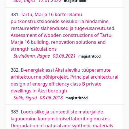
Suvi, Ingris
17.01.2022
magistritööd
381.
Tartu, Marja 16 korterelamu
puitkonstruktsioonide seisukorra hindamine,
restaureerimislahendused ja tugevusarvutused.
Assessment of wooden constructions of Tartu,
Marja 16 building, renovation solutions and
strength calculations
Suvinõmm, Ragne
03.06.2021
magistritööd
382.
B-energiaklassi Äksi aleviku tüüperamute
arhitektuurne põhiprojekt. Principal architectural
design of energy efficiency class B private
dwellings in Äksi borough
Sälik, Sigrid
08.06.2018
magistritööd
383.
Looduslike ja sünteetiliste materjalide
lagunemine kompostimisel laboritingimustes.
Degradation of natural and synthetic materials