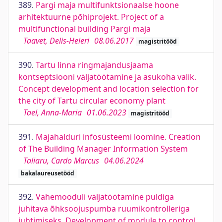
389.
Pargi maja multifunktsionaalse hoone
arhitektuurne põhiprojekt. Project of a
multifunctional building Pargi maja
Taavet, Delis-Heleri
08.06.2017
magistritööd
390.
Tartu linna ringmajandusjaama
kontseptsiooni väljatöötamine ja asukoha valik.
Concept development and location selection for
the city of Tartu circular economy plant
Tael, Anna-Maria
01.06.2023
magistritööd
391.
Majahalduri infosüsteemi loomine. Creation
of The Building Manager Information System
Taliaru, Cardo Marcus
04.06.2024
bakalaureusetööd
392.
Vahemooduli väljatöötamine puldiga
juhitava õhksoojuspumba ruumikontrolleriga
juhtimiseks. Development of module to control