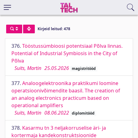
Kirjeid leitud: 478
376.
Tööstussümbioosi potentsiaal Põlva linnas.
Potential of Industrial Symbiosis in the City of
Põlva
Suits, Martin
25.05.2026
magistritööd
377.
Analoogelektroonika praktikumi loomine
operatsioonivõimendite baasil. The creation of
an analog electronics practicum based on
operational amplifiers
Suits, Martin
08.06.2022
diplomitööd
378.
Kasarmu tn 3 neljakorruselise äri- ja
kortermaja kandekonstruktsioonide