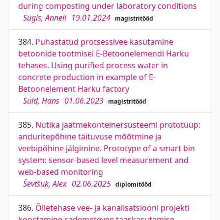
during composting under laboratory conditions
Sügis, Anneli
19.01.2024
magistritööd
384.
Puhastatud protsessivee kasutamine
betoonide tootmisel E-Betoonelemendi Harku
tehases. Using purified process water in
concrete production in example of E-
Betoonelement Harku factory
Süld, Hans
01.06.2023
magistritööd
385.
Nutika jäätmekonteinersüsteemi prototüüp:
anduritepõhine täituvuse mõõtmine ja
veebipõhine jälgimine. Prototype of a smart bin
system: sensor-based level measurement and
web-based monitoring
Ševtšuk, Alex
02.06.2025
diplomitööd
386.
Õlletehase vee- ja kanalisatsiooni projekti
koostamine sademetevee taaskasutamise