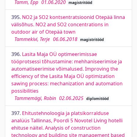
Tamm, Epp
01.06.2020
magistritööd
395.
NO2 ja SO2 kontsentratsioonid Otepää linna
välisõhus. NO2 and SO2 concentrations in
outdoor air of Otepää town
Tammekivi, Terje
06.06.2018
magistritööd
396.
Lasita Maja OÜ optimeerimissae
tööprotsessi tõhustamine: mehhaniseerimise ja
automatiseerimise võimalused. Improving the
efficiency of the Lasita Maja OÜ optimization
sawing process: mechanization and automation
possibilities
Tammemägi, Robin
02.06.2025
diplomitööd
397.
Ehitustehnoloogia ja platsikorralduse
analüüs Tallinnas, Poordi 5 Novotel Living hotelli
ehituse näitel. Analysis of construction
technology and building site management based