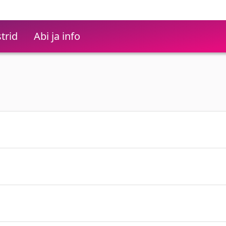
trid
Abi ja info