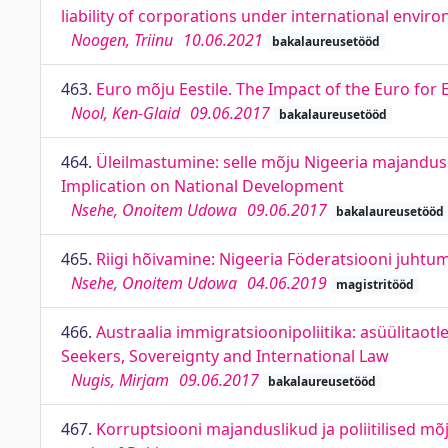
liability of corporations under international envi
Noogen, Triinu
10.06.2021
bakalaureusetööd
463.
Euro mõju Eestile. The Impact of the Euro for 
Nool, Ken-Glaid
09.06.2017
bakalaureusetööd
464.
Üleilmastumine: selle mõju Nigeeria majandusel
Implication on National Development
Nsehe, Onoitem Udowa
09.06.2017
bakalaureusetööd
465.
Riigi hõivamine: Nigeeria Föderatsiooni juhtum
Nsehe, Onoitem Udowa
04.06.2019
magistritööd
466.
Austraalia immigratsioonipoliitika: asüülitaot
Seekers, Sovereignty and International Law
Nugis, Mirjam
09.06.2017
bakalaureusetööd
467.
Korruptsiooni majanduslikud ja poliitilised mõj