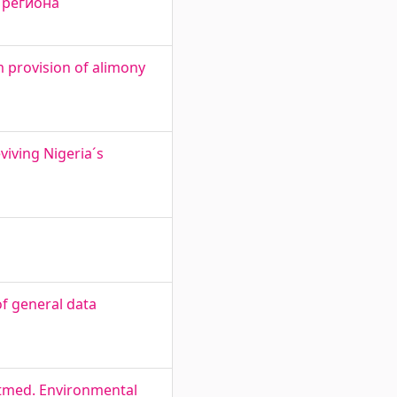
 региона
 provision of alimony
viving Nigeria´s
of general data
ätmed. Environmental