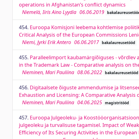
operations in Afghanistan’s conflict dynamics
Niemelä, Iiris Aino Lyydia
06.06.2019
bakalaureusetöö
454.
Euroopa Komisjoni leebema kohtlemise poliitika
Critical Analysis of the European Commissions Leni
Niemi, Jyrki Erik Antero
06.06.2017
bakalaureusetööd
455.
Paralleelimport kaubamärgiõiguses - võrdlev
in the Trademark Law - Comparative analysis on th
Nieminen, Mari Pauliina
08.06.2022
bakalaureusetööd
456.
Digitaalsete õiguste ammendumise ja litsenseer
Exhaustion and Licensing: A Comparative Analysis 
Nieminen, Mari Pauliina
04.06.2025
magistritööd
457.
Euroopa Julgeoleku- ja Koostööorganisatsioo
julgeoleku ja turvalisuse tagamisel. Impact of Wea
Efficiency of Its Securing Activities in the Euro