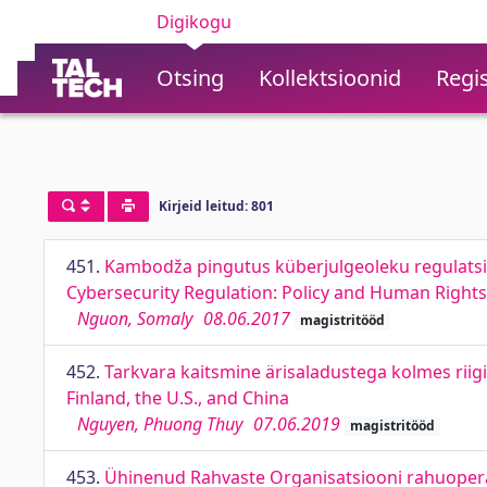
Digikogu
Otsing
Kollektsioonid
Regis
Kirjeid leitud: 801
451.
Kambodža pingutus küberjulgeoleku regulatsioo
Cybersecurity Regulation: Policy and Human Rights’
Nguon, Somaly
08.06.2017
magistritööd
452.
Tarkvara kaitsmine ärisaladustega kolmes riigi
Finland, the U.S., and China
Nguyen, Phuong Thuy
07.06.2019
magistritööd
453.
Ühinenud Rahvaste Organisatsiooni rahuoperats