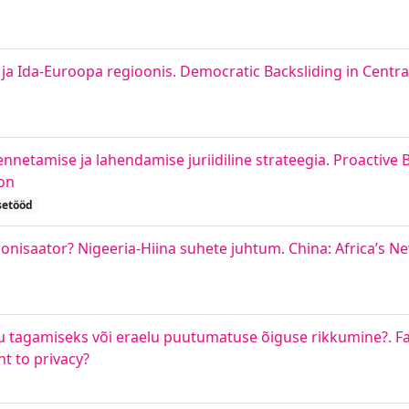
a Ida-Euroopa regioonis. Democratic Backsliding in Centra
ennetamise ja lahendamise juriidiline strateegia. Proactive 
ion
setööd
lonisaator? Nigeeria-Hiina suhete juhtum. China: Africa’s 
u tagamiseks või eraelu puutumatuse õiguse rikkumine?. Fac
ht to privacy?