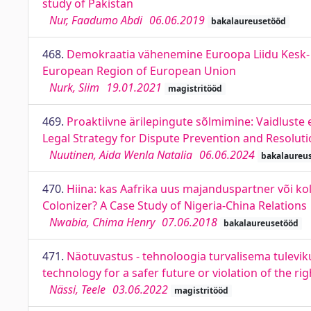
study of Pakistan
Nur, Faadumo Abdi
06.06.2019
bakalaureusetööd
468.
Demokraatia vähenemine Euroopa Liidu Kesk- j
European Region of European Union
Nurk, Siim
19.01.2021
magistritööd
469.
Proaktiivne ärilepingute sõlmimine: Vaidluste 
Legal Strategy for Dispute Prevention and Resolut
Nuutinen, Aida Wenla Natalia
06.06.2024
bakalaureu
470.
Hiina: kas Aafrika uus majanduspartner või ko
Colonizer? A Case Study of Nigeria-China Relations
Nwabia, Chima Henry
07.06.2018
bakalaureusetööd
471.
Näotuvastus - tehnoloogia turvalisema tulevik
technology for a safer future or violation of the rig
Nässi, Teele
03.06.2022
magistritööd