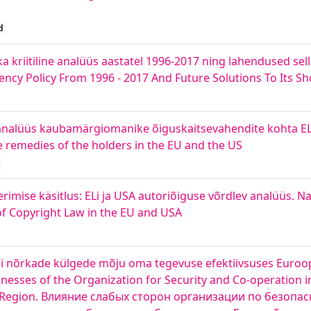
d
 kriitiline analüüs aastatel 1996-2017 ning lahendused sell
ency Policy From 1996 - 2017 And Future Solutions To Its S
 analüüs kaubamärgiomanike õiguskaitsevahendite kohta EL
e remedies of the holders in the EU and the US
imise käsitlus: ELi ja USA autoriõiguse võrdlev analüüs. Na
of Copyright Law in the EU and USA
ni nõrkade külgede mõju oma tegevuse efektiivsuses Euroo
knesses of the Organization for Security and Co-operation 
pean Region. Влияние слабых сторон организации по безопа