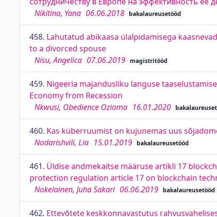
сотрудничеству в Европе на эффективность ее 
Nikitina, Yana
06.06.2018
bakalaureusetööd
458.
Lahutatud abikaasa ülalpidamisega kaasnevad 
to a divorced spouse
Nisu, Angelica
07.06.2019
magistritööd
459.
Nigeeria majandusliku languse taaselustamise 
Economy from Recession
Nkwusi, Obedience Ozioma
16.01.2020
bakalaureuse
460.
Kas küberruumist on kujunemas uus sõjadome
Nodarishvili, Lia
15.01.2019
bakalaureusetööd
461.
Üldise andmekaitse määruse artikli 17 blockch
protection regulation article 17 on blockchain tec
Nokelainen, Juha Sakari
06.06.2019
bakalaureusetööd
462.
Ettevõtete keskkonnavastutus rahvusvahelises