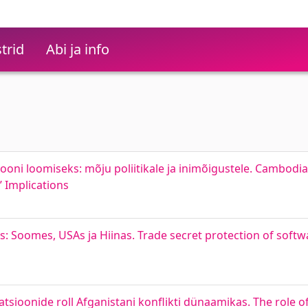
trid
Abi ja info
ni loomiseks: mõju poliitikale ja inimõigustele. Cambodia’
 Implications
s: Soomes, USAs ja Hiinas. Trade secret protection of softwa
ioonide roll Afganistani konflikti dünaamikas. The role o