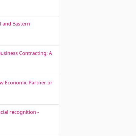
l and Eastern
Business Contracting: A
New Economic Partner or
ial recognition -