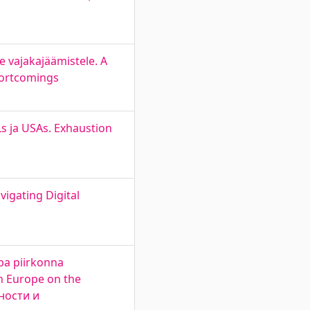
e vajakajäämistele. A
hortcomings
s ja USAs. Exhaustion
vigating Digital
pa piirkonna
in Europe on the
сности и