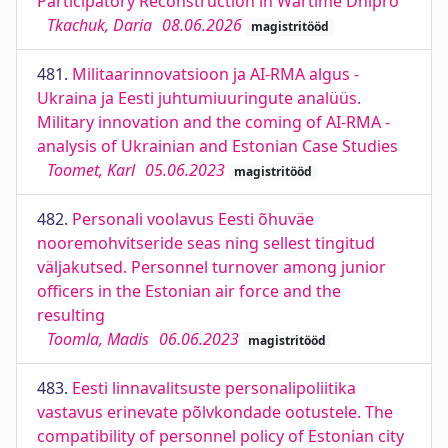
Participatory Reconstruction in Wartime Dnipro
Tkachuk, Daria
08.06.2026
magistritööd
481.
Militaarinnovatsioon ja AI-RMA algus -
Ukraina ja Eesti juhtumiuuringute analüüs.
Military innovation and the coming of AI-RMA -
analysis of Ukrainian and Estonian Case Studies
Toomet, Karl
05.06.2023
magistritööd
482.
Personali voolavus Eesti õhuväe
nooremohvitseride seas ning sellest tingitud
väljakutsed. Personnel turnover among junior
officers in the Estonian air force and the
resulting
Toomla, Madis
06.06.2023
magistritööd
483.
Eesti linnavalitsuste personalipoliitika
vastavus erinevate põlvkondade ootustele. The
compatibility of personnel policy of Estonian city