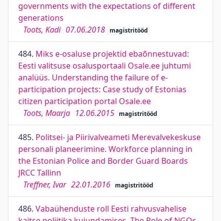
governments with the expectations of different
generations
Toots, Kadi
07.06.2018
magistritööd
484.
Miks e-osaluse projektid ebaõnnestuvad:
Eesti valitsuse osalusportaali Osale.ee juhtumi
analüüs. Understanding the failure of e-
participation projects: Case study of Estonias
citizen participation portal Osale.ee
Toots, Maarja
12.06.2015
magistritööd
485.
Politsei- ja Piirivalveameti Merevalvekeskuse
personali planeerimine. Workforce planning in
the Estonian Police and Border Guard Boards
JRCC Tallinn
Treffner, Ivar
22.01.2016
magistritööd
486.
Vabaühenduste roll Eesti rahvusvahelise
kaitse poliitika kujundamises. The Role of NGOs