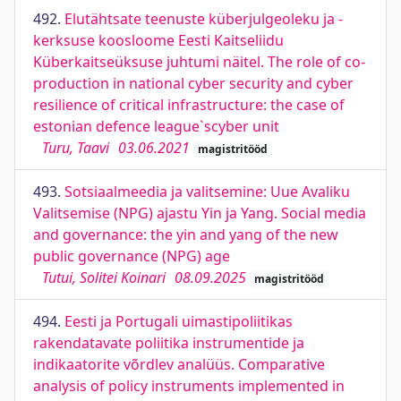
492.
Elutähtsate teenuste küberjulgeoleku ja -
kerksuse koosloome Eesti Kaitseliidu
Küberkaitseüksuse juhtumi näitel. The role of co-
production in national cyber security and cyber
resilience of critical infrastructure: the case of
estonian defence league`scyber unit
Turu, Taavi
03.06.2021
magistritööd
493.
Sotsiaalmeedia ja valitsemine: Uue Avaliku
Valitsemise (NPG) ajastu Yin ja Yang. Social media
and governance: the yin and yang of the new
public governance (NPG) age
Tutui, Solitei Koinari
08.09.2025
magistritööd
494.
Eesti ja Portugali uimastipoliitikas
rakendatavate poliitika instrumentide ja
indikaatorite võrdlev analüüs. Comparative
analysis of policy instruments implemented in