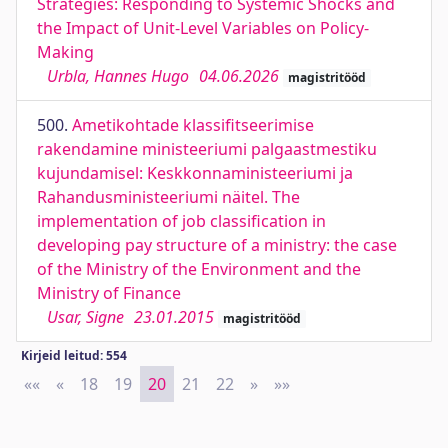
Strategies: Responding to Systemic Shocks and
the Impact of Unit-Level Variables on Policy-
Making
Urbla, Hannes Hugo
04.06.2026
magistritööd
500.
Ametikohtade klassifitseerimise
rakendamine ministeeriumi palgaastmestiku
kujundamisel: Keskkonnaministeeriumi ja
Rahandusministeeriumi näitel. The
implementation of job classification in
developing pay structure of a ministry: the case
of the Ministry of the Environment and the
Ministry of Finance
Usar, Signe
23.01.2015
magistritööd
Kirjeid leitud: 554
««
First
«
Previous
18
19
20
21
22
»
Next
»»
Last