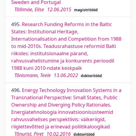
Sweden and Portugal
Tõllimäe, Elise
12.06.2015
magistritööd
495.
Research Funding Reforms in the Baltic
States: Institutional Heritage,
Internationalisation and Competition from 1988
to mid-2010s. Teadusrahastuse reformid Balti
riikides: institutsionaalne pärand,
rahvusvahelistumine ja konkurents perioodil
1988 kuni 2010-ndate keskpaik
Tõnismann, Teele
13.06.2022
doktoritööd
496.
Energy Technology Innovation Systems in a
Transnational Perspective: Small States, Public
Ownership and Diverging Policy Rationales.
Energiatehnoloogia innovatsioonisüsteemid
rahvusvahelises perspektiivis: väikeriigid,
riigiettevõtted ja erinevad poliitikaloogikad
Tõnurist, Piret
10.02.2016
doktoritööd