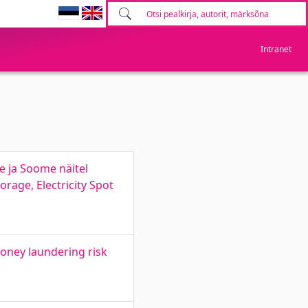
Intranet
de ja Soome näitel
rage, Electricity Spot
money laundering risk