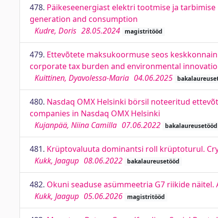
478.
Päikeseenergiast elektri tootmise ja tarbimis
generation and consumption
Kudre, Doris
28.05.2024
magistritööd
479.
Ettevõtete maksukoormuse seos keskkonnainnov
corporate tax burden and environmental innovatio
Kuittinen, Dyavolessa-Maria
04.06.2025
bakalaureuse
480.
Nasdaq OMX Helsinki börsil noteeritud ettevõt
companies in Nasdaq OMX Helsinki
Kujanpää, Niina Camilla
07.06.2022
bakalaureusetööd
481.
Krüptovaluuta dominantsi roll krüptoturul. Cr
Kukk, Jaagup
08.06.2022
bakalaureusetööd
482.
Okuni seaduse asümmeetria G7 riikide näitel.
Kukk, Jaagup
05.06.2026
magistritööd