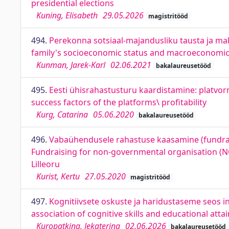
presidential elections
Kuning, Elisabeth
29.05.2026
magistritööd
494.
Perekonna sotsiaal-majandusliku tausta ja mak
family's socioeconomic status and macroeconomic f
Kunman, Jarek-Karl
02.06.2021
bakalaureusetööd
495.
Eesti ühisrahastusturu kaardistamine: platv
success factors of the platforms\ profitability
Kurg, Catarina
05.06.2020
bakalaureusetööd
496.
Vabaühendusele rahastuse kaasamine (fundrais
Fundraising for non-governmental organisation (NG
Lilleoru
Kurist, Kertu
27.05.2020
magistritööd
497.
Kognitiivsete oskuste ja haridustaseme seos ind
association of cognitive skills and educational att
Kuropatkina, Jekaterina
02.06.2026
bakalaureusetööd