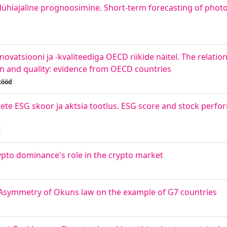
e lühiajaline prognoosimine. Short-term forecasting of phot
atsiooni ja -kvaliteediga OECD riikide näitel. The relati
n and quality: evidence from OECD countries
tööd
ete ESG skoor ja aktsia tootlus. ESG score and stock perfor
ypto dominance's role in the crypto market
 Asymmetry of Okuns law on the example of G7 countries