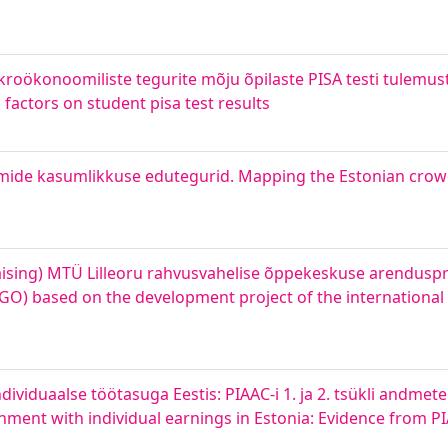
roökonoomiliste tegurite mõju õpilaste PISA testi tulemuste
actors on student pisa test results
ormide kasumlikkuse edutegurid. Mapping the Estonian cro
ing) MTÜ Lilleoru rahvusvahelise õppekeskuse arendusproj
O) based on the development project of the international 
ividuaalse töötasuga Eestis: PIAAC-i 1. ja 2. tsükli andmete
ainment with individual earnings in Estonia: Evidence from P