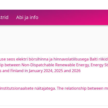
trid
Abi ja info
se seos elektri börsihinna ja hinnavolatiilsusega Balti riiki
nship between Non-Dispatchable Renewable Energy, Energy Sto
tes and Finland in January 2024, 2025 and 2026
institutsionaalsete näitajatega. The relationship between 