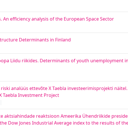
An efficiency analysis of the European Space Sector
Structure Determinants in Finland
opa Liidu riikides. Determinants of youth unemployment i
riski analüüs ettevõte X Taebla investeerimisprojekti näitel
X Taebla Investment Project
d
te aktsiahindade reaktsioon Ameerika Ühendriikide preside
the Dow Jones Industrial Average index to the results of th