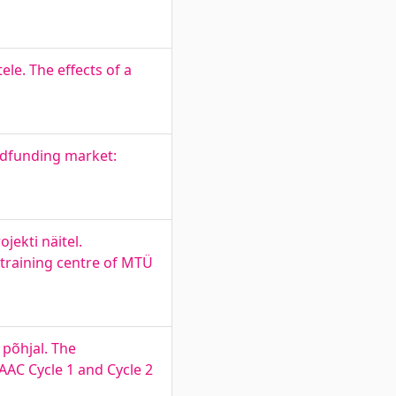
le. The effects of a
wdfunding market:
ekti näitel.
training centre of MTÜ
 põhjal. The
IAAC Cycle 1 and Cycle 2