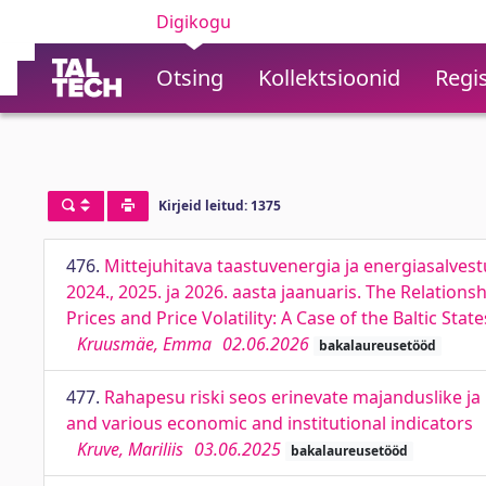
Digikogu
Otsing
Kollektsioonid
Regis
Kirjeid leitud: 1375
476.
Mittejuhitava taastuvenergia ja energiasalvestu
2024., 2025. ja 2026. aasta jaanuaris. The Relatio
Prices and Price Volatility: A Case of the Baltic Sta
Kruusmäe, Emma
02.06.2026
bakalaureusetööd
477.
Rahapesu riski seos erinevate majanduslike ja 
and various economic and institutional indicators
Kruve, Mariliis
03.06.2025
bakalaureusetööd