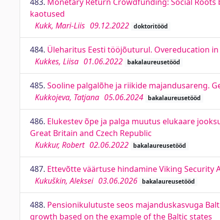
483.
Monetary Return Crowdfunding: Social Roots bu
kaotused
Kukk, Mari-Liis
09.12.2022
doktoritööd
484.
Üleharitus Eesti tööjõuturul. Overeducation i
Kukkes, Liisa
01.06.2022
bakalaureusetööd
485.
Sooline palgalõhe ja riikide majandusareng.
Kukkojeva, Tatjana
05.06.2024
bakalaureusetööd
486.
Elukestev õpe ja palga muutus elukaare jooksul
Great Britain and Czech Republic
Kukkur, Robert
02.06.2022
bakalaureusetööd
487.
Ettevõtte väärtuse hindamine Viking Security AS
Kukuškin, Aleksei
03.06.2026
bakalaureusetööd
488.
Pensionikulutuste seos majanduskasvuga Balti
growth based on the example of the Baltic states