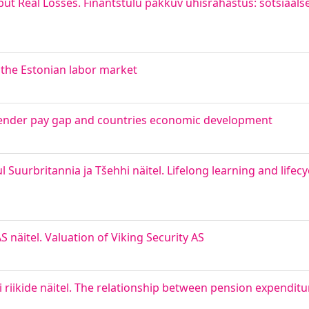
t Real Losses. Finantstulu pakkuv ühisrahastus: sotsiaalse
n the Estonian labor market
 Gender pay gap and countries economic development
 Suurbritannia ja Tšehhi näitel. Lifelong learning and lifec
 näitel. Valuation of Viking Security AS
 riikide näitel. The relationship between pension expendit