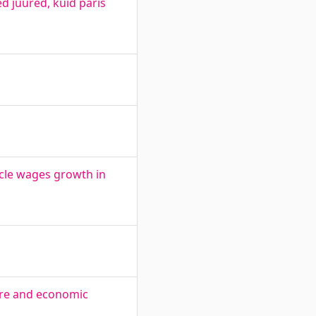
d juured, kuid päris
ycle wages growth in
ure and economic